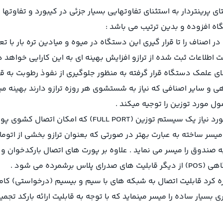
ای پرینتردار به استثنای تفاوتهایی بسیار جزئی در کیبورد و تفاوت
گاه افزوده و بدین ترتیب می باشد :
لیت بازه کارایی ترازو در اصناف را تا قرار گیری این دستگاه در میوه و میادین تر
 اطلاعات ثبت شده از ترازو افزایش بهینه ای به این کارایی خواهد دا
ر است کیبورد و پرینتر ترازوی دیجیتال صدرا p که بالای علمک دستگاه قرار گرفته به منظور جلوگ
هی و سایر اصنافی که نیاز به شستشوی هر روزه ترازو دارند بهینه 
ول مورد توزین را توجیه میکند .
ترازوی دیجیتال T plus قابلیت پشتیبانی از تمامی پورت های مو
یسر ساخته به عبارت بهتر در صورتی که بعنوان ترازو بخشی از اتو
ه می شود .
جیتال T plus که میتوان به آن اشاره کرد قابلیت اتصال به شبکه های با سیم و بیسیم (