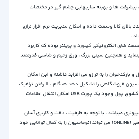
ها ، پیشرفت ها و بهینه سازیهایی چشم گیر در مختصات
ه بار با تعدد بالای کالا وسعت داده و امکان مدیریت نرم افزار ترازو
د .
یری از نفوذ رطوبت به قسمت های الکترونیکی کیبورد و پرینتر بوده که کاربرد
مینماید و همچنین سینی بزرگ ، ورق زخیم و شاسی قدرتمند
رد نیاز یک سیستم توزین (FULL PORT) که امکان اتصال کشوی پول و بارکدخوان را به ترازو می افزاید داشته و این امکان
ماسیون فروشگاهی را تشکیل دهد هنگام بالا رفتن ترافیک
فروشگاه و ساعت شلوغی امکان تغییر کاربری سریع و آسان به صندوق را میسر می نماید . علاوه بر پورت های اتصال بارکدخوان و کشوی پول وجود یک پورت USB امکان انتقال اطلاعات
درخواستی) کامپیوتری میباشد ، با توجه به ظرفیت ، دقت و کاربری آسان
این ترازو امکان داشتن اتوماسیونی با توان بالا ، دقیق با کاربری بسیار ساده را میسر مینماید که با توجه به قابلیت ارائه بارکد تجمیعی (ONLINE) می تواند اتوماسیون را به کمال توانایی خود