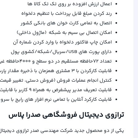
اعمال ارزش افزوده بر روی تک تک کالا ها
رند کردن مبلغ قابل پرداخت با تنظیم دلخواه
اتصال به تمامی کارت خوان های بانکی کشور
امکان اتصال بی سیم به شبکه (ماژول داخلی)
امکان چاپ فاکتور دلخواه با وارد کردن شماره آن
دارای پورت های USB/سریال/شبکه/کشوی پول
تعداد ۷۲حافظه مستقیم در دو سطح و ۴۰۰۰حافظه غیر مستقیم
قابلیت کارکردن با ۳ مشتری همزمان با ذخیره مقدار پارسنگ شده
کنترل انجام عملیات فروش (فروش دستی، تغییر قیمت،
قابلیت تعریف مدیر پیشفرض به همراه ۹ کاربر با قابلیت تعریف نام و رمز عبور
قابلیت کارکرد آنلاین با تمامی نرم افزار های رایج با س
ترازوی دیجیتال فروشگاهی صدرا پلاس
یکی از دو محصول جدید شرکت مهندسی صدر ترازوی دیجیتال T plus می باشد که به منظور معرفی نسل جدید ترازو در سال ۱۳۹۴ به بازار توزین معرفی شده اس