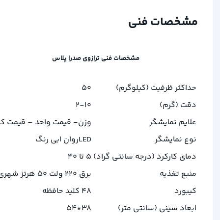
مشخصات فنی
مشخصات فنی ترازوی صدرا پلاس
حداکثر ظرفیت (کیلوگرم)
50
دقت (گرم)
2-10
علایم نمایشگر
وزن- قیمت واحد – قیمت ک
نوع نمایشگر
LEDروان ابی رنگ
دمای کارکرد (درجه سانتی گراد)
5 تا 40
منبع تغذیه
برق 220 ولت 50 هرتز شهری
کیبورد
48 کلید حافظه
ابعاد سینی (سانتی متر)
38*54