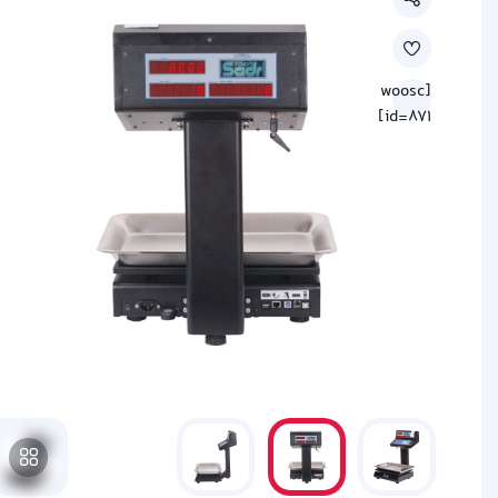
[woosc
id=871]