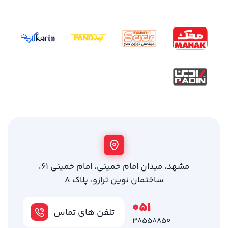
مشهد، میدان امام خمینی، امام خمینی 61،
ساختمان نوین ترازو، پلاک 8
051
تلفن های تماس
38558850