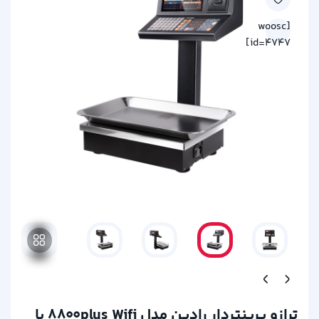
[woosc
id=4747]
ترازو پرینتردار رادین مدل ۸۸۰۰plus Wifi با