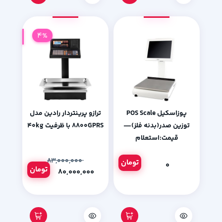
4%
پوزاسکیل POS Scale
ترازو پرینتردار رادین مدل
توزین صدر(بدنه فلز)—
۸۸۰۰GPRS با ظرفیت ۴۰kg
قیمت:استعلام
۸۳,۰۰۰,۰۰۰
تومان
۰
تومان
۸۰,۰۰۰,۰۰۰