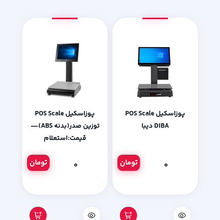
پوزاسکیل POS Scale
پوزاسکیل POS Scale
DIBA دیبا
توزین صدر(بدنه ABS)—
قیمت:استعلام
تومان
تومان
۰
۰