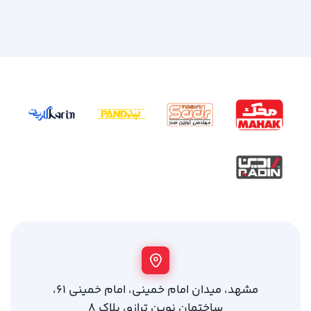
مشهد، میدان امام خمینی، امام خمینی 61،
ساختمان نوین ترازو، پلاک 8