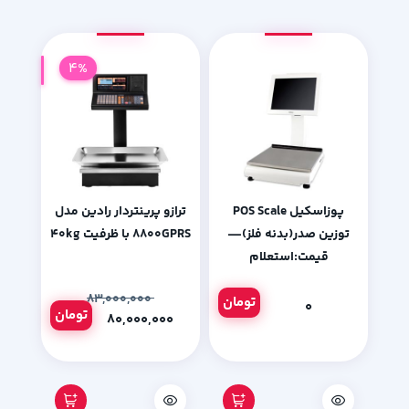
4%
پوزاسکیل POS Scale
ترازو پرینتردار رادین مدل
توزین صدر(بدنه فلز)—
۸۸۰۰GPRS با ظرفیت ۴۰kg
قیمت:استعلام
۸۳,۰۰۰,۰۰۰
تومان
۰
تومان
۸۰,۰۰۰,۰۰۰