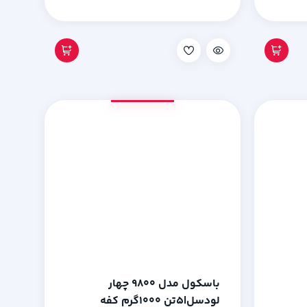
باسکول مدل 9800 چهار
لودسل|5تن 1000گرم کفه