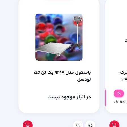
رک-
باسکول مدل 9200 یک تن تک
نیزه با ظرفیت 300
لودسل
1%
در انبار موجود نیست
تخفیف