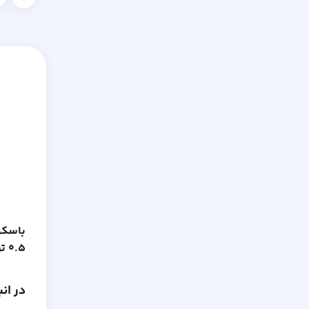
0.5 تن 100گرم کفه 1*1متر
در ان