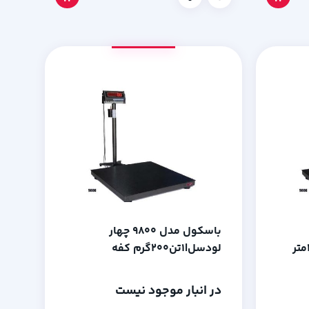
باسکول مدل 9800 چهار
لودسل|1تن200گرم کفه
1.5*.1.5متر
در انبار موجود نیست