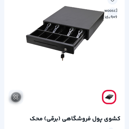
[woosc
id=906]
کشوی پول فروشگاهی (برقی) محک