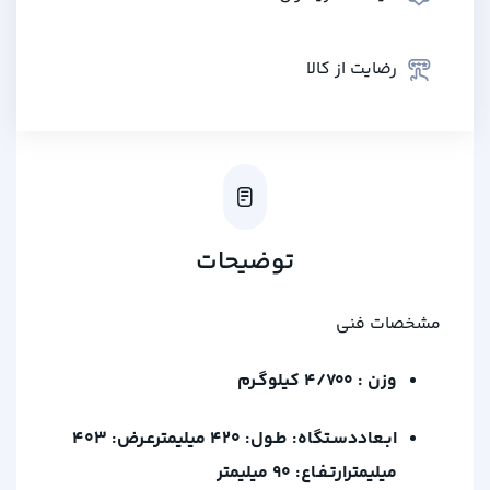
رضایت از کالا
توضیحات
مشخصات فنی
وزن : 4/700 کیلوگـرم
ابـعاددسـتگاه: طـول: 420 میلیمترعـرض: 403
میلیمترارتـفـاع: 90 میلیمتر