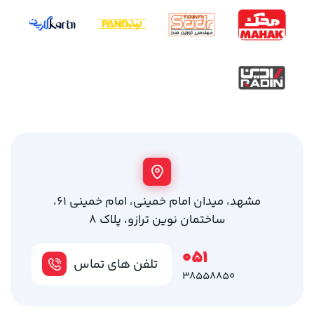
مشهد، میدان امام خمینی، امام خمینی 61،
ساختمان نوین ترازو، پلاک 8
051
تلفن های تماس
38558850