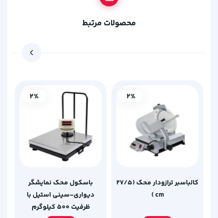
محصولات مرتبط
2%
2%
کالباسبر ترازودار محک (27/5
باسکول محک نمایشگر
cm )
دیواری-سینی استیل با
ظرفیت 500 کیلوگرم