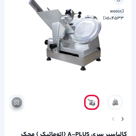
[woosc
id=4533]
کالباسبر سری A-PLUS (اتوماتیک ) محک