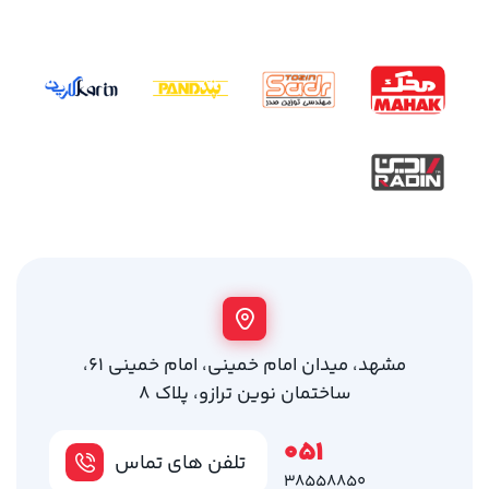
مشهد، میدان امام خمینی، امام خمینی 61،
ساختمان نوین ترازو، پلاک 8
051
تلفن های تماس
38558850