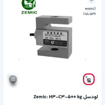
[woosc
id=529]
لودسل Zemic: H3-C3-500 kg