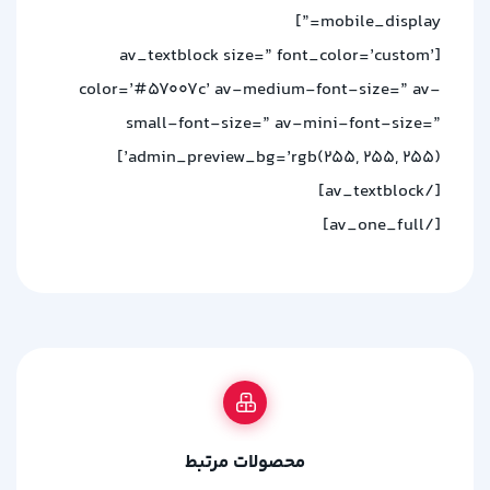
mobile_display=”]
[av_textblock size=” font_color=’custom’
color=’#57007c’ av-medium-font-size=” av-
small-font-size=” av-mini-font-size=”
admin_preview_bg=’rgb(255, 255, 255)’]
[/av_textblock]
[/av_one_full]
محصولات مرتبط