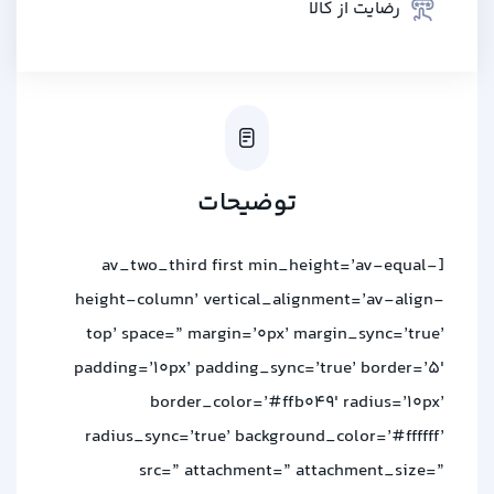
رضایت از کالا
توضیحات
[av_two_third first min_height=’av-equal-
height-column’ vertical_alignment=’av-align-
top’ space=” margin=’0px’ margin_sync=’true’
padding=’10px’ padding_sync=’true’ border=’5′
border_color=’#ffb049′ radius=’10px’
radius_sync=’true’ background_color=’#ffffff’
src=” attachment=” attachment_size=”