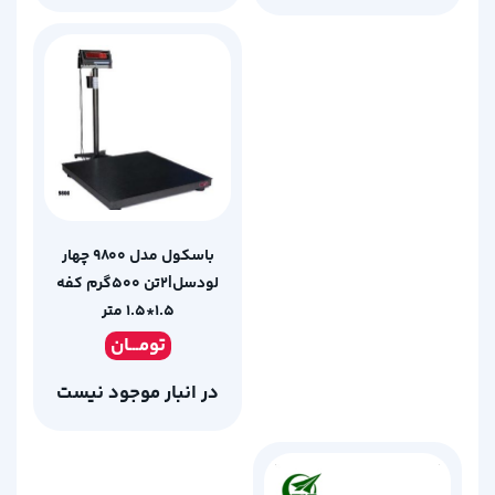
باسکول مدل 9800 چهار
لودسل|2تن 500گرم کفه
1.5*1.5 متر
تومـ
ــان
در انبار موجود نیست