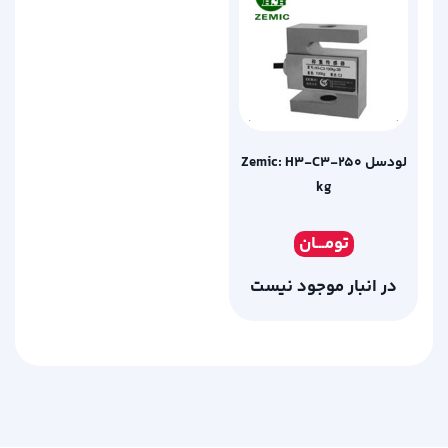
لودسل Zemic: H3-C3-250
kg
تومـ
ــان
در انبار موجود نیست