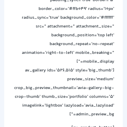
padding_sync=’true’ border=’5′
border_color=’#ffb049′ radius=’10px’
radius_sync=’true’ background_color=’#ffffff’
src=” attachment=” attachment_size=”
background_position=’top left’
background_repeat=’no-repeat’
animation=’right-to-left’ mobile_breaking=”
mobile_display=”]
[av_gallery ids=’526,515′ style=’big_thumb’
preview_size=’medium’
crop_big_preview_thumbnail=’avia-gallery-big-
crop-thumb’ thumb_size=’portfolio’ columns=’5′
imagelink=’lightbox’ lazyload=’avia_lazyload’
admin_preview_bg=”]