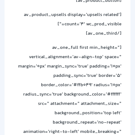
[av_product_button]
[av_product_upsells display=’upsells related’
count=’4′ wc_prod_visible=”]
[/av_one_third]
[av_one_full first min_height=”
vertical_alignment=’av-align-top’ space=”
margin=’0px’ margin_sync=’true’ padding=’10px’
padding_sync=’true’ border=’5′
border_color=’#ffb049′ radius=’10px’
radius_sync=’true’ background_color=’#ffffff’
src=” attachment=” attachment_size=”
background_position=’top left’
background_repeat=’no-repeat’
animation=’right-to-left’ mobile_breaking=”