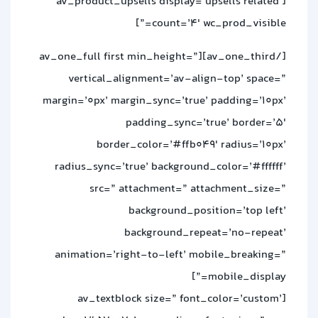
[av_product_upsells display=’upsells related’
count=’4′ wc_prod_visible=”]
[/av_one_third][av_one_full first min_height=”
vertical_alignment=’av-align-top’ space=”
margin=’0px’ margin_sync=’true’ padding=’10px’
padding_sync=’true’ border=’5′
border_color=’#ffb049′ radius=’10px’
radius_sync=’true’ background_color=’#ffffff’
src=” attachment=” attachment_size=”
background_position=’top left’
background_repeat=’no-repeat’
animation=’right-to-left’ mobile_breaking=”
mobile_display=”]
[av_textblock size=” font_color=’custom’