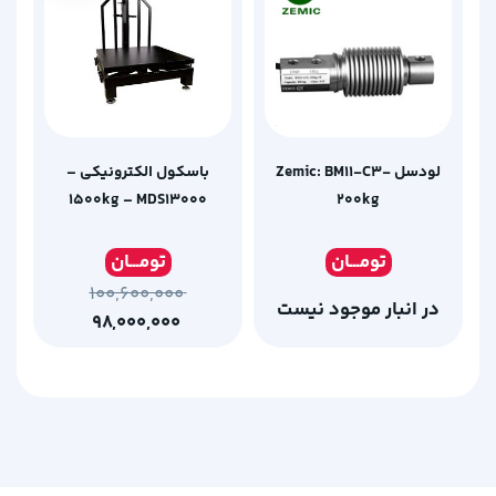
لودسل Zemic: BM11-C3-
باسکول الکترونیکی –
1500kg – MDS13000
200kg
تومـ
ــان
تومـ
ــان
۱۰۰,۶۰۰,۰۰۰
در انبار موجود نیست
۹۸,۰۰۰,۰۰۰