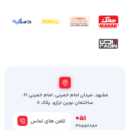
مشهد، میدان امام خمینی، امام خمینی 61،
ساختمان نوین ترازو، پلاک 8
051
تلفن های تماس
38558850