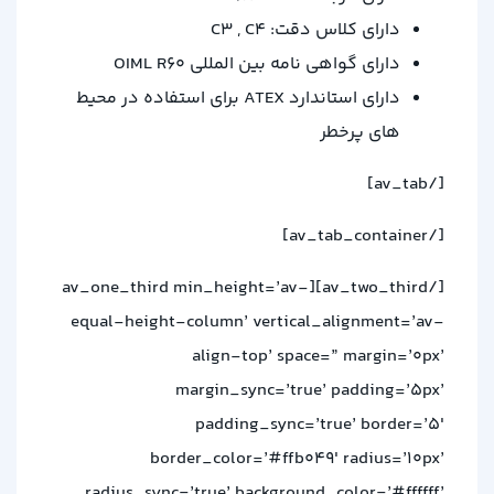
دارای کلاس دقت: C3 , C4
دارای گواهی نامه بین المللی OIML R60
دارای استاندارد ATEX برای استفاده در محیط
های پرخطر
[/av_tab]
[/av_tab_container]
[/av_two_third][av_one_third min_height=’av-
equal-height-column’ vertical_alignment=’av-
align-top’ space=” margin=’0px’
margin_sync=’true’ padding=’5px’
padding_sync=’true’ border=’5′
border_color=’#ffb049′ radius=’10px’
radius_sync=’true’ background_color=’#ffffff’