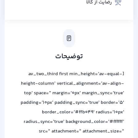
رضایت از کالا
توضیحات
[av_two_third first min_height=’av-equal-
height-column’ vertical_alignment=’av-align-
top’ space=” margin=’0px’ margin_sync=’true’
padding=’10px’ padding_sync=’true’ border=’5′
border_color=’#ffb049′ radius=’10px’
radius_sync=’true’ background_color=’#ffffff’
src=” attachment=” attachment_size=”