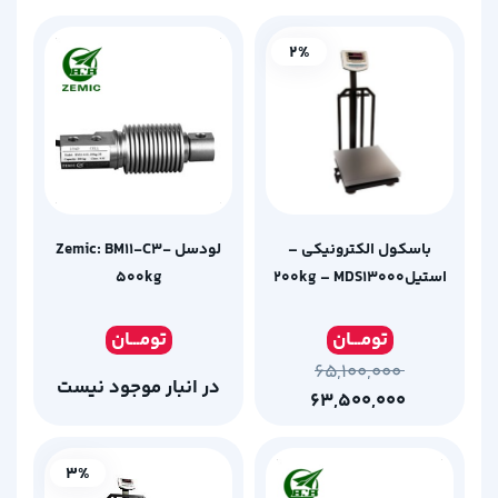
2%
باسکول الکترونیکی –
لودسل Zemic: BM11-C3-
استیل200kg – MDS13000
500kg
تومـ
ــان
تومـ
ــان
۶۵,۱۰۰,۰۰۰
در انبار موجود نیست
۶۳,۵۰۰,۰۰۰
3%