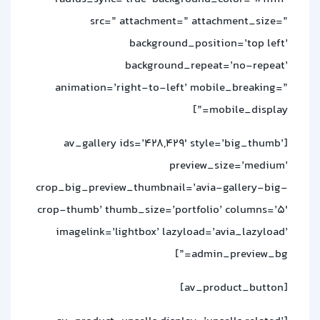
src=” attachment=” attachment_size=”
background_position=’top left’
background_repeat=’no-repeat’
animation=’right-to-left’ mobile_breaking=”
mobile_display=”]
[av_gallery ids=’428,429′ style=’big_thumb’
preview_size=’medium’
crop_big_preview_thumbnail=’avia-gallery-big-
crop-thumb’ thumb_size=’portfolio’ columns=’5′
imagelink=’lightbox’ lazyload=’avia_lazyload’
admin_preview_bg=”]
[av_product_button]