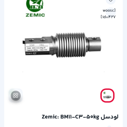
[woosc
id=427]
لودسل Zemic: BM11-C3-50kg