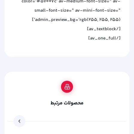
color=’#57007c’ av-medium-font-size=” av-
small-font-size=” av-mini-font-size=”
admin_preview_bg=’rgb(255, 255, 255)’]
[/av_textblock]
[/av_one_full]
محصولات مرتبط