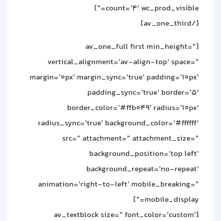
count=’4′ wc_prod_visible=”]
[/av_one_third]
[av_one_full first min_height=”
vertical_alignment=’av-align-top’ space=”
margin=’0px’ margin_sync=’true’ padding=’10px’
padding_sync=’true’ border=’5′
border_color=’#ffb049′ radius=’10px’
radius_sync=’true’ background_color=’#ffffff’
src=” attachment=” attachment_size=”
background_position=’top left’
background_repeat=’no-repeat’
animation=’right-to-left’ mobile_breaking=”
mobile_display=”]
[av_textblock size=” font_color=’custom’