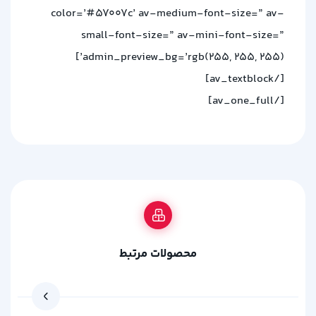
color=’#57007c’ av-medium-font-size=” av-
small-font-size=” av-mini-font-size=”
admin_preview_bg=’rgb(255, 255, 255)’]
[/av_textblock]
[/av_one_full]
محصولات مرتبط