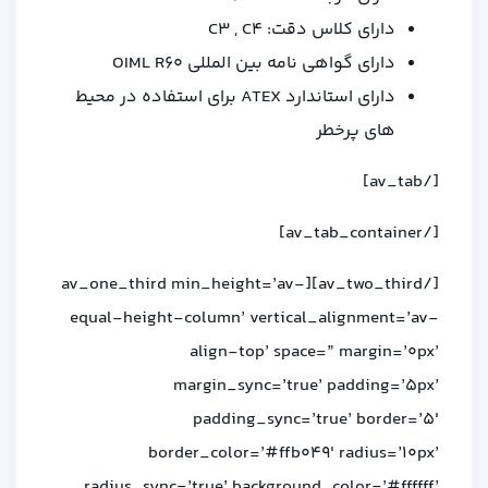
دارای کلاس دقت: C3 , C4
دارای گواهی نامه بین المللی OIML R60
دارای استاندارد ATEX برای استفاده در محیط
های پرخطر
[/av_tab]
[/av_tab_container]
[/av_two_third][av_one_third min_height=’av-
equal-height-column’ vertical_alignment=’av-
align-top’ space=” margin=’0px’
margin_sync=’true’ padding=’5px’
padding_sync=’true’ border=’5′
border_color=’#ffb049′ radius=’10px’
radius_sync=’true’ background_color=’#ffffff’