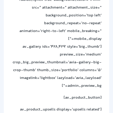
src=” attachment=” attachment_size=”
background_position=’top left’
background_repeat=’no-repeat’
animation=’right-to-left’ mobile_breaking=”
mobile_display=”]
[av_gallery ids=’428,429′ style=’big_thumb’
preview_size=’medium’
crop_big_preview_thumbnail=’avia-gallery-big-
crop-thumb’ thumb_size=’portfolio’ columns=’5′
imagelink=’lightbox’ lazyload=’avia_lazyload’
admin_preview_bg=”]
[av_product_button]
[av_product_upsells display=’upsells related’