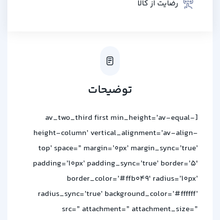
رضایت از کالا
توضیحات
[av_two_third first min_height=’av-equal-
height-column’ vertical_alignment=’av-align-
top’ space=” margin=’0px’ margin_sync=’true’
padding=’10px’ padding_sync=’true’ border=’5′
border_color=’#ffb049′ radius=’10px’
radius_sync=’true’ background_color=’#ffffff’
src=” attachment=” attachment_size=”