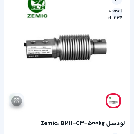
[woosc
id=432]
لودسل Zemic: BM11-C3-500kg