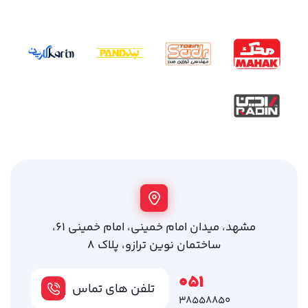
مشهد، میدان امام خمینی، امام خمینی 61،
ساختمان نوین ترازو، پلاک 8
051
تلفن های تماس
38558850