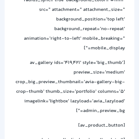
radius_sync=’true’ background_color=’#ffffff’
src=” attachment=” attachment_size=”
background_position=’top left’
background_repeat=’no-repeat’
animation=’right-to-left’ mobile_breaking=”
mobile_display=”]
[av_gallery ids=’419,421′ style=’big_thumb’
preview_size=’medium’
crop_big_preview_thumbnail=’avia-gallery-big-
crop-thumb’ thumb_size=’portfolio’ columns=’5′
imagelink=’lightbox’ lazyload=’avia_lazyload’
admin_preview_bg=”]
[av_product_button]