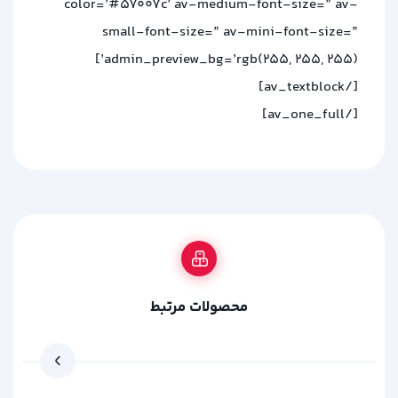
color=’#57007c’ av-medium-font-size=” av-
small-font-size=” av-mini-font-size=”
admin_preview_bg=’rgb(255, 255, 255)’]
[/av_textblock]
[/av_one_full]
محصولات مرتبط