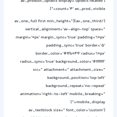
[av_product_upsells display=’upsells related’
count=’4′ wc_prod_visible=”]
[/av_one_third][av_one_full first min_height=”
vertical_alignment=’av-align-top’ space=”
margin=’0px’ margin_sync=’true’ padding=’10px’
padding_sync=’true’ border=’5′
border_color=’#ffb049′ radius=’10px’
radius_sync=’true’ background_color=’#ffffff’
src=” attachment=” attachment_size=”
background_position=’top left’
background_repeat=’no-repeat’
animation=’right-to-left’ mobile_breaking=”
mobile_display=”]
[av_textblock size=” font_color=’custom’