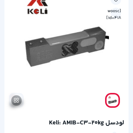
[woosc
id=418]
لودسل Keli: AMIB-C3-20kg