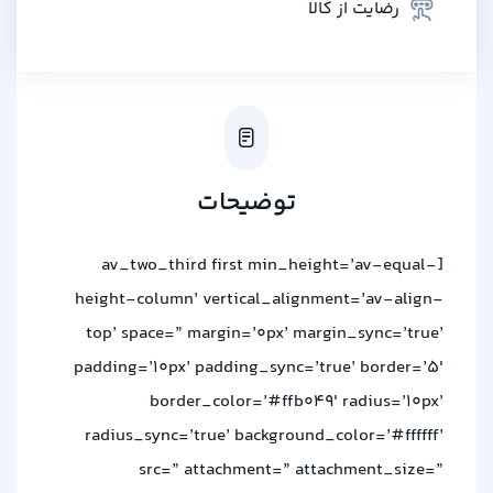
رضایت از کالا
توضیحات
[av_two_third first min_height=’av-equal-
height-column’ vertical_alignment=’av-align-
top’ space=” margin=’0px’ margin_sync=’true’
padding=’10px’ padding_sync=’true’ border=’5′
border_color=’#ffb049′ radius=’10px’
radius_sync=’true’ background_color=’#ffffff’
src=” attachment=” attachment_size=”