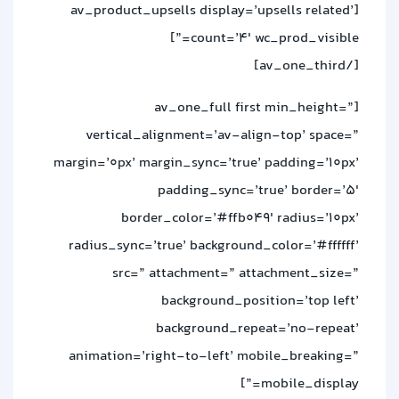
[av_product_upsells display=’upsells related’
count=’4′ wc_prod_visible=”]
[/av_one_third]
[av_one_full first min_height=”
vertical_alignment=’av-align-top’ space=”
margin=’0px’ margin_sync=’true’ padding=’10px’
padding_sync=’true’ border=’5′
border_color=’#ffb049′ radius=’10px’
radius_sync=’true’ background_color=’#ffffff’
src=” attachment=” attachment_size=”
background_position=’top left’
background_repeat=’no-repeat’
animation=’right-to-left’ mobile_breaking=”
mobile_display=”]