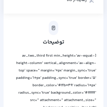
رضایت از کالا
توضیحات
[av_two_third first min_height=’av-equal-
height-column’ vertical_alignment=’av-align-
top’ space=” margin=’0px’ margin_sync=’true’
padding=’10px’ padding_sync=’true’ border=’5′
border_color=’#ffb049′ radius=’10px’
radius_sync=’true’ background_color=’#ffffff’
src=” attachment=” attachment_size=”