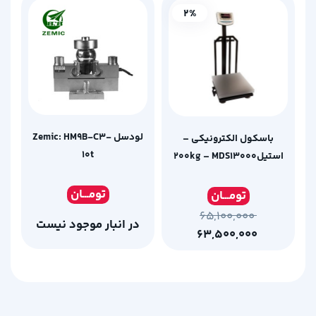
2%
لودسل Zemic: HM9B-C3-
باسکول الکترونیکی –
10t
استیل200kg – MDS13000
تومـ
ــان
تومـ
ــان
۶۵,۱۰۰,۰۰۰
در انبار موجود نیست
۶۳,۵۰۰,۰۰۰