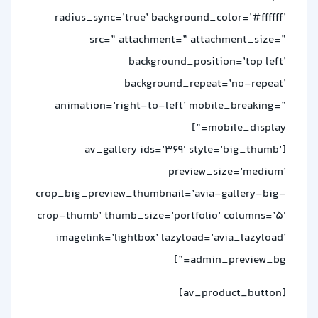
radius_sync=’true’ background_color=’#ffffff’
src=” attachment=” attachment_size=”
background_position=’top left’
background_repeat=’no-repeat’
animation=’right-to-left’ mobile_breaking=”
mobile_display=”]
[av_gallery ids=’369′ style=’big_thumb’
preview_size=’medium’
crop_big_preview_thumbnail=’avia-gallery-big-
crop-thumb’ thumb_size=’portfolio’ columns=’5′
imagelink=’lightbox’ lazyload=’avia_lazyload’
admin_preview_bg=”]
[av_product_button]