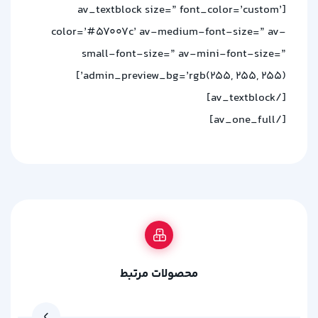
[av_textblock size=” font_color=’custom’
color=’#57007c’ av-medium-font-size=” av-
small-font-size=” av-mini-font-size=”
admin_preview_bg=’rgb(255, 255, 255)’]
[/av_textblock]
[/av_one_full]
محصولات مرتبط