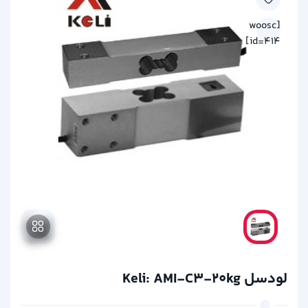
[woosc
id=414]
لودسل Keli: AMI-C3-20kg