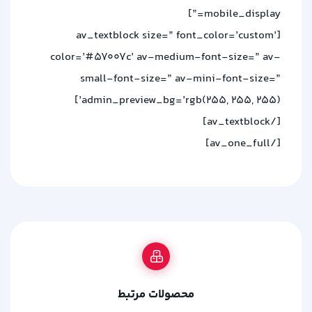
mobile_display=”]
[av_textblock size=” font_color=’custom’
color=’#57007c’ av-medium-font-size=” av-
small-font-size=” av-mini-font-size=”
admin_preview_bg=’rgb(255, 255, 255)’]
[/av_textblock]
[/av_one_full]
محصولات مرتبط