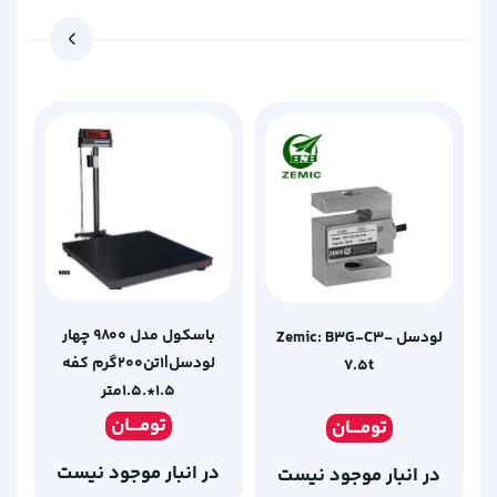
باسکول مدل 9800 چهار
لودسل Zemic: B3G-C3-
لودسل|1تن200گرم کفه
7.5t
1.5*.1.5متر
تومـ
ــان
تومـ
ــان
در انبار موجود نیست
در انبار موجود نیست