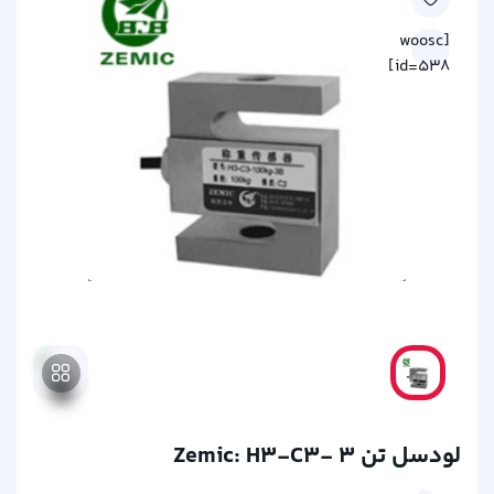
[woosc
id=538]
لودسل تن Zemic: H3-C3- 3