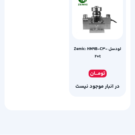
لودسل Zemic: HM9B-C3-
20t
تومـ
ــان
در انبار موجود نیست