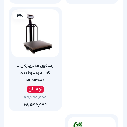
3%
باسکول الکترونیکی –
گالوانیزه500kg –
MDS13000
تومـ
ــان
۷۰,۹۰۰,۰۰۰
۶۸,۵۰۰,۰۰۰