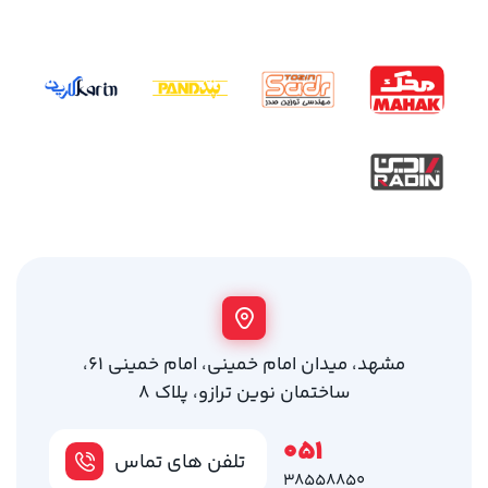
مشهد، میدان امام خمینی، امام خمینی 61،
ساختمان نوین ترازو، پلاک 8
051
تلفن های تماس
38558850