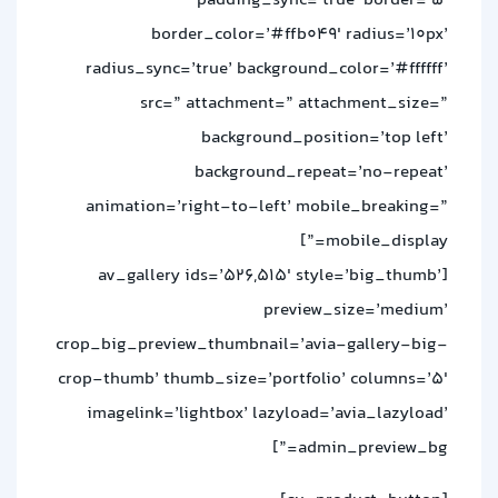
padding_sync=’true’ border=’5′
border_color=’#ffb049′ radius=’10px’
radius_sync=’true’ background_color=’#ffffff’
src=” attachment=” attachment_size=”
background_position=’top left’
background_repeat=’no-repeat’
animation=’right-to-left’ mobile_breaking=”
mobile_display=”]
[av_gallery ids=’526,515′ style=’big_thumb’
preview_size=’medium’
crop_big_preview_thumbnail=’avia-gallery-big-
crop-thumb’ thumb_size=’portfolio’ columns=’5′
imagelink=’lightbox’ lazyload=’avia_lazyload’
admin_preview_bg=”]