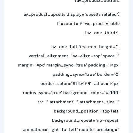
[av_product_button]
[av_product_upsells display=’upsells related’
count=’4′ wc_prod_visible=”]
[/av_one_third]
[av_one_full first min_height=”
vertical_alignment=’av-align-top’ space=”
margin=’0px’ margin_sync=’true’ padding=’10px’
padding_sync=’true’ border=’5′
border_color=’#ffb049′ radius=’10px’
radius_sync=’true’ background_color=’#ffffff’
src=” attachment=” attachment_size=”
background_position=’top left’
background_repeat=’no-repeat’
animation=’right-to-left’ mobile_breaking=”