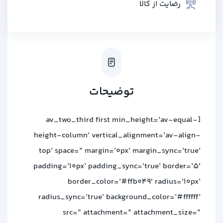
رضایت از کالا
توضیحات
[av_two_third first min_height=’av-equal-
height-column’ vertical_alignment=’av-align-
top’ space=” margin=’0px’ margin_sync=’true’
padding=’10px’ padding_sync=’true’ border=’5′
border_color=’#ffb049′ radius=’10px’
radius_sync=’true’ background_color=’#ffffff’
src=” attachment=” attachment_size=”