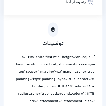
رضایت از کالا
توضیحات
[av_two_third first min_height=’av-equal-
height-column’ vertical_alignment=’av-align-
top’ space=” margin=’0px’ margin_sync=’true’
padding=’10px’ padding_sync=’true’ border=’5′
border_color=’#ffb049′ radius=’10px’
radius_sync=’true’ background_color=’#ffffff’
src=” attachment=” attachment_size=”