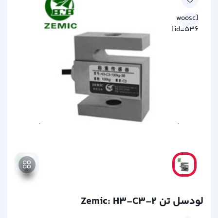
[woosc
id=536]
لودسل تن Zemic: H3-C3-2