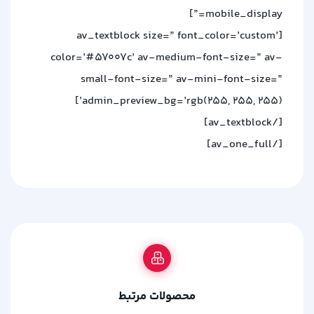
mobile_display=”]
[av_textblock size=” font_color=’custom’
color=’#57007c’ av-medium-font-size=” av-
small-font-size=” av-mini-font-size=”
admin_preview_bg=’rgb(255, 255, 255)’]
[/av_textblock]
[/av_one_full]
محصولات مرتبط