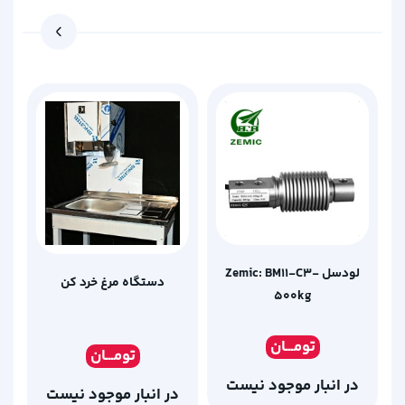
لودسل Zemic: BM11-C3-
دستگاه مرغ خرد کن
500kg
تومـ
ــان
تومـ
ــان
در انبار موجود نیست
در انبار موجود نیست