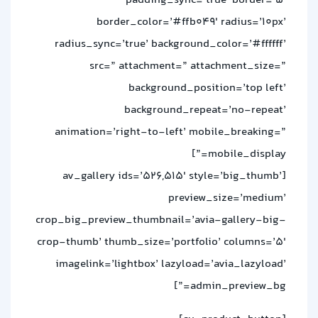
padding_sync=’true’ border=’5′
border_color=’#ffb049′ radius=’10px’
radius_sync=’true’ background_color=’#ffffff’
src=” attachment=” attachment_size=”
background_position=’top left’
background_repeat=’no-repeat’
animation=’right-to-left’ mobile_breaking=”
mobile_display=”]
[av_gallery ids=’526,515′ style=’big_thumb’
preview_size=’medium’
crop_big_preview_thumbnail=’avia-gallery-big-
crop-thumb’ thumb_size=’portfolio’ columns=’5′
imagelink=’lightbox’ lazyload=’avia_lazyload’
admin_preview_bg=”]