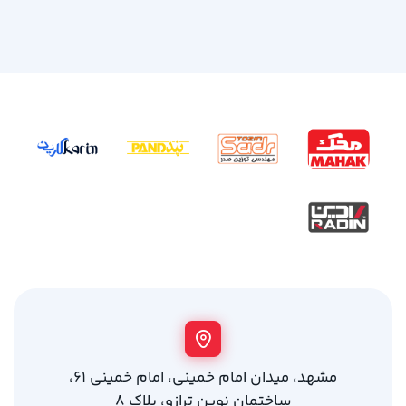
مشهد، میدان امام خمینی، امام خمینی 61،
ساختمان نوین ترازو، پلاک 8