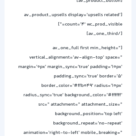
[av_product_button]
[av_product_upsells display=’upsells related’
count=’4′ wc_prod_visible=”]
[/av_one_third]
[av_one_full first min_height=”
vertical_alignment=’av-align-top’ space=”
margin=’0px’ margin_sync=’true’ padding=’10px’
padding_sync=’true’ border=’5′
border_color=’#ffb049′ radius=’10px’
radius_sync=’true’ background_color=’#ffffff’
src=” attachment=” attachment_size=”
background_position=’top left’
background_repeat=’no-repeat’
animation=’right-to-left’ mobile_breaking=”