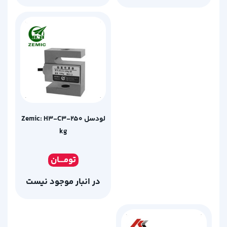
لودسل Zemic: H3-C3-250
kg
تومـ
ــان
در انبار موجود نیست