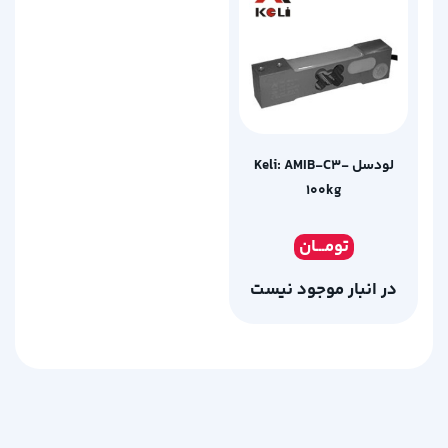
لودسل Keli: AMIB-C3-
100kg
تومـ
ــان
در انبار موجود نیست