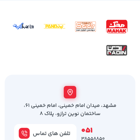
مشهد، میدان امام خمینی، امام خمینی 61،
ساختمان نوین ترازو، پلاک 8
051
تلفن های تماس
38558850