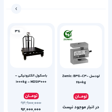
3%
باسکول الکترونیکی –
لودسل Zemic: B3G-C3-
1000kg – MDS13000
250kg
تومـ
ــان
تومـ
ــان
۹۴,۹۰۰,۰۰۰
در انبار موجود نیست
۹۲,۰۰۰,۰۰۰