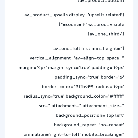
[av_product_button]
[av_product_upsells display=’upsells related’
count=’4′ wc_prod_visible=”]
[/av_one_third]
[av_one_full first min_height=”
vertical_alignment=’av-align-top’ space=”
margin=’0px’ margin_sync=’true’ padding=’10px’
padding_sync=’true’ border=’5′
border_color=’#ffb049′ radius=’10px’
radius_sync=’true’ background_color=’#ffffff’
src=” attachment=” attachment_size=”
background_position=’top left’
background_repeat=’no-repeat’
animation=’right-to-left’ mobile_breaking=”