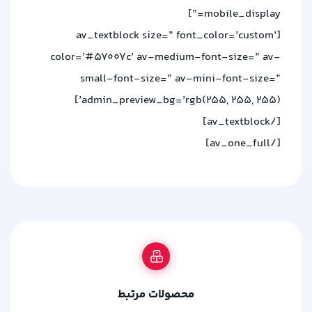
mobile_display=”]
[av_textblock size=” font_color=’custom’
color=’#57007c’ av-medium-font-size=” av-
small-font-size=” av-mini-font-size=”
admin_preview_bg=’rgb(255, 255, 255)’]
[/av_textblock]
[/av_one_full]
محصولات مرتبط