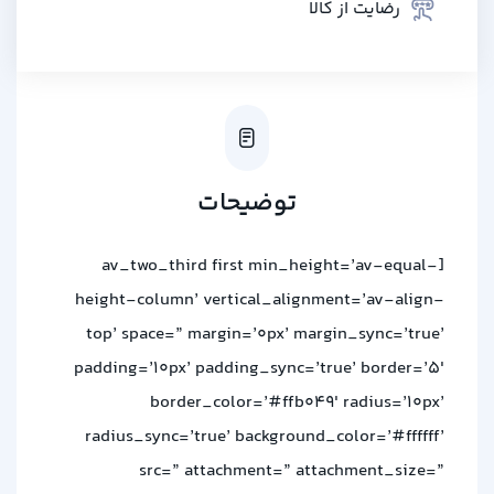
رضایت از کالا
توضیحات
[av_two_third first min_height=’av-equal-
height-column’ vertical_alignment=’av-align-
top’ space=” margin=’0px’ margin_sync=’true’
padding=’10px’ padding_sync=’true’ border=’5′
border_color=’#ffb049′ radius=’10px’
radius_sync=’true’ background_color=’#ffffff’
src=” attachment=” attachment_size=”