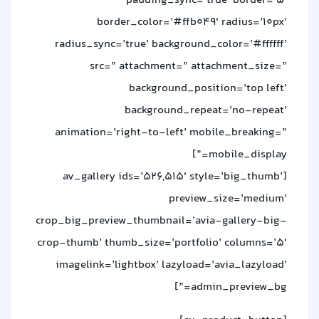
padding_sync=’true’ border=’5′
border_color=’#ffb049′ radius=’10px’
radius_sync=’true’ background_color=’#ffffff’
src=” attachment=” attachment_size=”
background_position=’top left’
background_repeat=’no-repeat’
animation=’right-to-left’ mobile_breaking=”
mobile_display=”]
[av_gallery ids=’526,515′ style=’big_thumb’
preview_size=’medium’
crop_big_preview_thumbnail=’avia-gallery-big-
crop-thumb’ thumb_size=’portfolio’ columns=’5′
imagelink=’lightbox’ lazyload=’avia_lazyload’
admin_preview_bg=”]