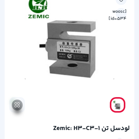
[woosc
id=534]
لودسل تن Zemic: H3-C3-1