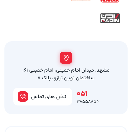
مشهد، میدان امام خمینی، امام خمینی 61،
ساختمان نوین ترازو، پلاک 8
051
تلفن های تماس
38558850