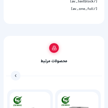
[/av_textblock]
[/av_one_full]
محصولات مرتبط