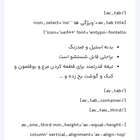
[/av_tab]
[av_tab title=’ویژگی ها ‘ icon_select=’no’
icon=’ue800′ font=’entypo-fontello’]
بدنه استیل و ضدزنگ
براحتی قابل شستشو است
تیغه قدرتمند برای قطعه کردن
مرغ
و بوقلمون و
کبک و گوشت یخ زده و ….
[/av_tab]
[/av_tab_container]
[/av_two_third]
[av_one_third min_height=’av-equal-height-
column’ vertical_alignment=’av-align-top’