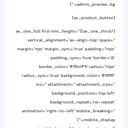
admin_preview_bg=”]
[av_product_button]
[/av_one_third][av_one_full first min_height=”
vertical_alignment=’av-align-top’ space=”
margin=’0px’ margin_sync=’true’ padding=’10px’
padding_sync=’true’ border=’5′
border_color=’#ffb049′ radius=’10px’
radius_sync=’true’ background_color=’#ffffff’
src=” attachment=” attachment_size=”
background_position=’top left’
background_repeat=’no-repeat’
animation=’right-to-left’ mobile_breaking=”
mobile_display=”]