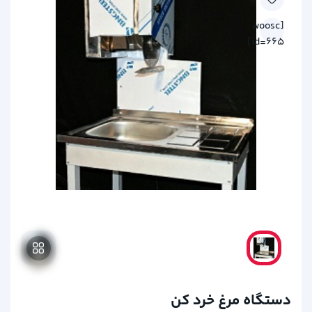
[woosc
id=665]
دستگاه مرغ خرد کن