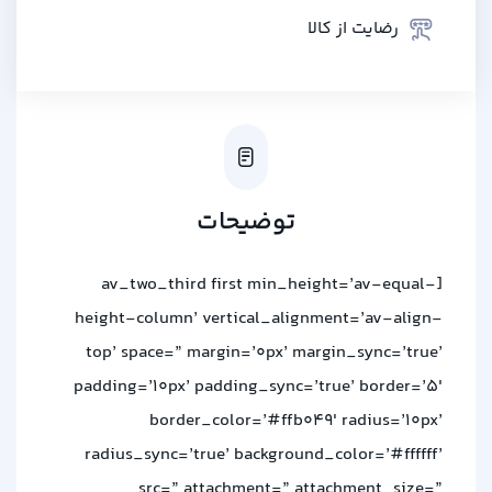
رضایت از کالا
توضیحات
[av_two_third first min_height=’av-equal-
height-column’ vertical_alignment=’av-align-
top’ space=” margin=’0px’ margin_sync=’true’
padding=’10px’ padding_sync=’true’ border=’5′
border_color=’#ffb049′ radius=’10px’
radius_sync=’true’ background_color=’#ffffff’
src=” attachment=” attachment_size=”