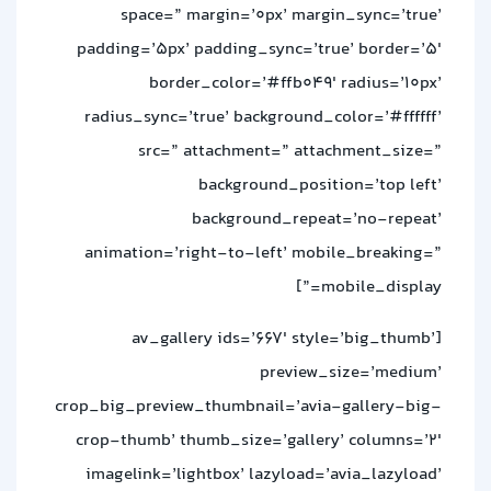
space=” margin=’0px’ margin_sync=’true’
padding=’5px’ padding_sync=’true’ border=’5′
border_color=’#ffb049′ radius=’10px’
radius_sync=’true’ background_color=’#ffffff’
src=” attachment=” attachment_size=”
background_position=’top left’
background_repeat=’no-repeat’
animation=’right-to-left’ mobile_breaking=”
mobile_display=”]
[av_gallery ids=’667′ style=’big_thumb’
preview_size=’medium’
crop_big_preview_thumbnail=’avia-gallery-big-
crop-thumb’ thumb_size=’gallery’ columns=’2′
imagelink=’lightbox’ lazyload=’avia_lazyload’