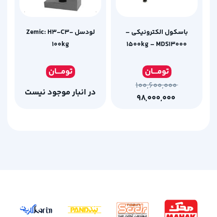
باسکول الکترونیکی –
لودسل Zemic: H3-C3-
1500kg – MDS13000
100kg
تومـ
ــان
تومـ
ــان
۱۰۰,۶۰۰,۰۰۰
در انبار موجود نیست
۹۸,۰۰۰,۰۰۰