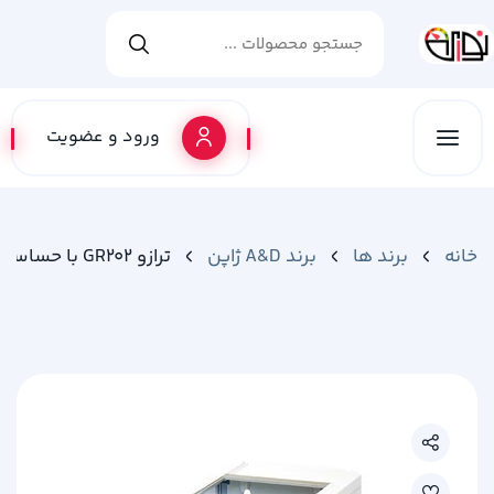
ورود و عضویت
خانه
برند ها
برند A&D ژاپن
ترازو GR202 با حساسیت یک صد هزارم گرم ( 0.00001gr )