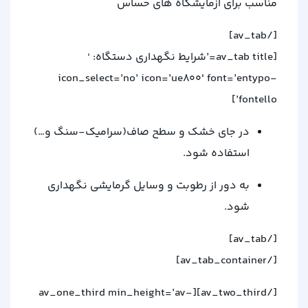
مناسب برای آزمایشگاه های حساس
[/av_tab]
[av_tab title=’شرایط نگهداری دستگاه: ‘
icon_select=’no’ icon=’ue800′ font=’entypo-
fontello’]
در جای خشک و سطح صاف(سرامیک-سنگ و…)
استفاده شود.
به دور از رطوبت و وسایل گرمایشی نگهداری
شود.
[/av_tab]
[/av_tab_container]
[/av_two_third][av_one_third min_height=’av-