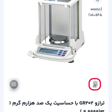
[woosc
id=565]
ترازو GR202 با حساسیت یک صد هزارم گرم (
0.00001gr )