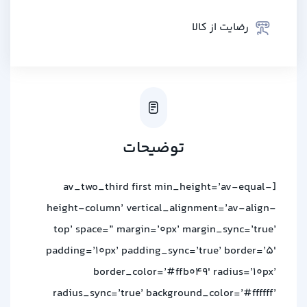
رضایت از کالا
توضیحات
[av_two_third first min_height=’av-equal-
height-column’ vertical_alignment=’av-align-
top’ space=” margin=’0px’ margin_sync=’true’
padding=’10px’ padding_sync=’true’ border=’5′
border_color=’#ffb049′ radius=’10px’
radius_sync=’true’ background_color=’#ffffff’