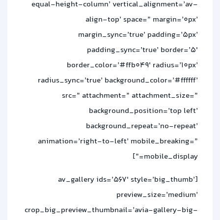
equal-height-column’ vertical_alignment=’av-
align-top’ space=” margin=’0px’
margin_sync=’true’ padding=’5px’
padding_sync=’true’ border=’5′
border_color=’#ffb049′ radius=’10px’
radius_sync=’true’ background_color=’#ffffff’
src=” attachment=” attachment_size=”
background_position=’top left’
background_repeat=’no-repeat’
animation=’right-to-left’ mobile_breaking=”
mobile_display=”]
[av_gallery ids=’567′ style=’big_thumb’
preview_size=’medium’
crop_big_preview_thumbnail=’avia-gallery-big-