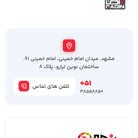
مشهد، میدان امام خمینی، امام خمینی 61،
ساختمان نوین ترازو، پلاک 8
051
تلفن های تماس
38558850