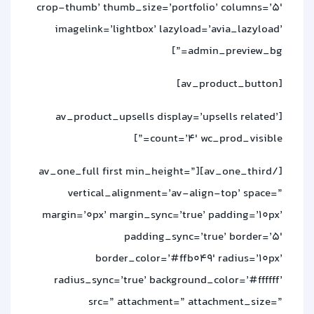
crop-thumb’ thumb_size=’portfolio’ columns=’5′
imagelink=’lightbox’ lazyload=’avia_lazyload’
admin_preview_bg=”]
[av_product_button]
[av_product_upsells display=’upsells related’
count=’4′ wc_prod_visible=”]
[/av_one_third][av_one_full first min_height=”
vertical_alignment=’av-align-top’ space=”
margin=’0px’ margin_sync=’true’ padding=’10px’
padding_sync=’true’ border=’5′
border_color=’#ffb049′ radius=’10px’
radius_sync=’true’ background_color=’#ffffff’
src=” attachment=” attachment_size=”