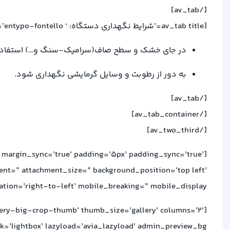
[/av_tab]
[av_tab title=’شرایط نگهداری دستگاه: ‘ icon_select=’no’ icon=’ue800′ font=’entypo-fontello’]
در جای خشک و سطح صاف(سرامیک-سنگ و…) استفاد
به دور از رطوبت و وسایل گرمایشی نگهداری شود.
[/av_tab]
[/av_tab_container]
[/av_two_third]
 margin_sync=’true’ padding=’5px’ padding_sync=’true’
ment=” attachment_size=” background_position=’top left’
ion=’right-to-left’ mobile_breaking=” mobile_display=”]
lery-big-crop-thumb’ thumb_size=’gallery’ columns=’2′
k=’lightbox’ lazyload=’avia_lazyload’ admin_preview_bg=”]