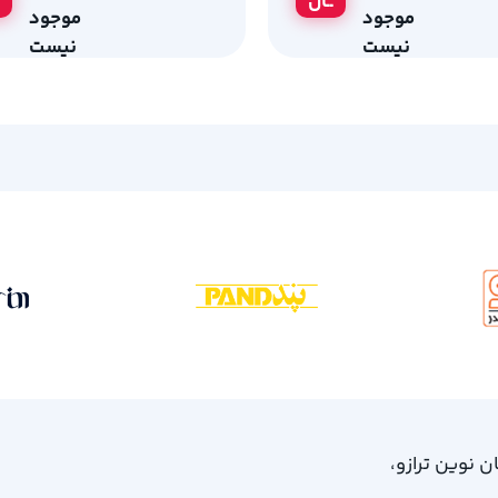
ــان
موجود
موجود
نیست
نیست
، امام خمینی 61، ساختمان نوین ترازو،