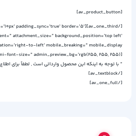
[av_product_button]
ding=’10px’ padding_sync=’true’ border=’5′
ment=” attachment_size=” background_position=’top left’
ion=’right-to-left’ mobile_breaking=” mobile_display=”]
[av_textblock size=” font_color=’custom’ color=’#57007c’ av-medium-font-size=” av-small-font-size=” av-mini-font-size=” admin_preview_bg=’rgb(255, 255, 255)’]
” با توجه به اینکه این محصول وارداتی است , لطفاً برای اطل
[/av_textblock]
[/av_one_full]