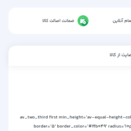
ام آنلاین
ضمانت اصالت کالا
ایت از کالا
[av_two_third first min_height=’av-equal-height-co
border=’5′ border_color=’#ffb049′ radius=’10p