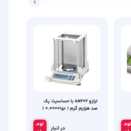
ترازو GR202 با حساسیت یک
صد هزارم گرم ( 0.00001gr )
ومـ
تومـ
در انبار