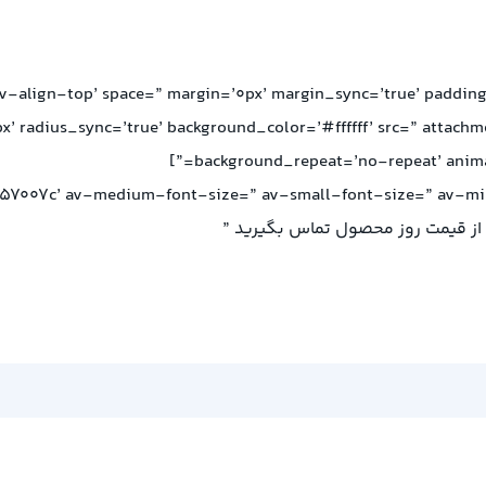
lignment=’av-align-top’ space=” margin=’0px’ margin_sync=’true’ pad
x’ radius_sync=’true’ background_color=’#ffffff’ src=” attach
background_repeat=’no-repeat’ animat
اع از قیمت روز محصول تماس بگیرید ”