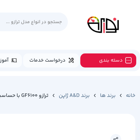
دسته بندی
درخواست خدمات
آموز
خانه
برند ها
برند A&D ژاپن
ترازو GF6100 با حساسیت یک هزارم گرم (0.01 گرم)