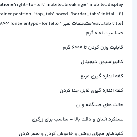
ion=’right-to-left’ mobile_breaking=” mobile_display=”]
[av_tab_container position=’top_tab’ boxed=’border_tabs’ initial=’1′]
[av_tab title=’مشخصات فنی ‘ icon_select=’no’ icon=’ue800′ font=’entypo-fontello’]
حساسیت 0.01 گرم
قابلیت وزن کردن تا 6000 گرم
کالیبراسیون دیجیتال
کفه اندازه گیری مربع
کفه اندازه گیری قابل جدا کردن
حالت های چندگانه وزن
عملکرد آسان و دقت بالا – مناسب برای زرگری
کلیدهای مجزای روشن و خاموش کردن و صفر کردن