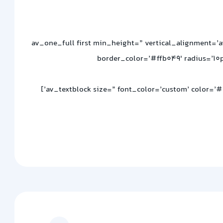
[/av_one_third][av_one_full first min_height=” vertical_a
border_color=’#ffb049′ radius=’10p