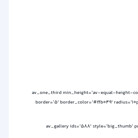
[av_one_third min_height=’av-equal-height-col
border=’5′ border_color=’#ffb049′ radius=’10p
[av_gallery ids=’588′ style=’big_thumb’