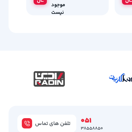
ــان
ــان
موجود
نیست
051
تلفن های تماس
38558850