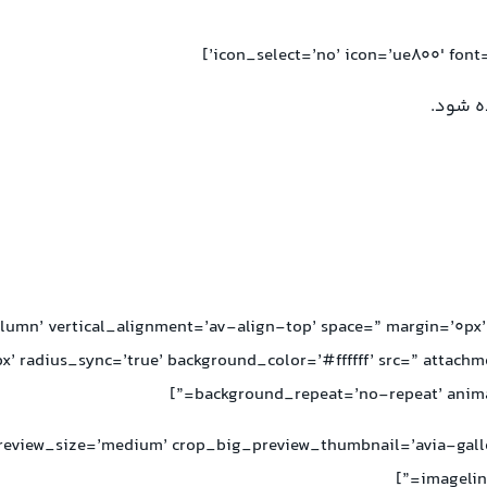
ه شود.
umn’ vertical_alignment=’av-align-top’ space=” margin=’0px’
x’ radius_sync=’true’ background_color=’#ffffff’ src=” attach
background_repeat=’no-repeat’ animat
 preview_size=’medium’ crop_big_preview_thumbnail=’avia-gal
imagelin