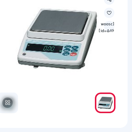
[woosc
id=586]