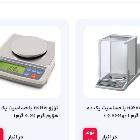
ترازو HR200 با حساسیت یک ده
ترازو EK610I با حساسیت یک
 0.0001gr )
هزارم گرم (0.01 گرم)
تومـ
ت
در انبار
در انبار