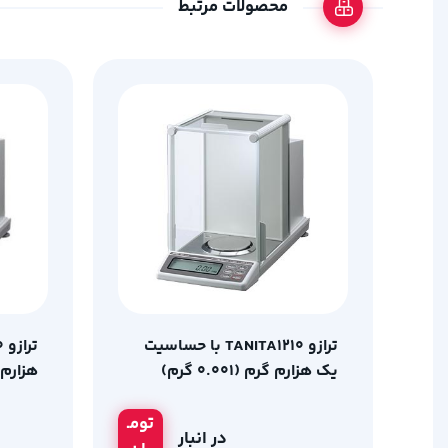
محصولات مرتبط
ترازو TANITA1210 با حساسیت
یک هزارم گرم (0.001 گرم)
هزارم گرم (
تومـ
در انبار