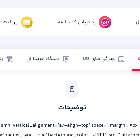
ل
پشتیبانی 24 ساعته
پرداخت تم
ویژگی های کالا
دیدگاه خریداران
رض
توضیحات
lumn’ vertical_alignment=’av-align-top’ space=” margin=’0px’
x’ radius_sync=’true’ background_color=’#ffffff’ src=” attach