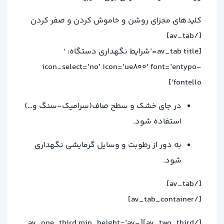
کلیدهای مجزای روشن و خاموش کردن و صفر کردن
[/av_tab]
[av_tab title=’شرایط نگهداری دستگاه: ‘
icon_select=’no’ icon=’ue800′ font=’entypo-
fontello’]
در جای خشک و سطح صاف(سرامیک-سنگ و…)
استفاده شود.
به دور از رطوبت و وسایل گرمایشی نگهداری
شود.
[/av_tab]
[/av_tab_container]
[/av_two_third][av_one_third min_height=’av-