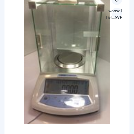
[woosc
id=576]