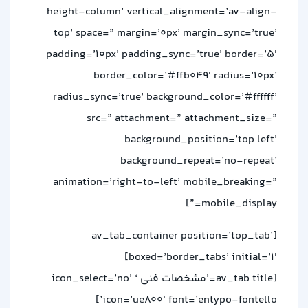
height-column’ vertical_alignment=’av-align-
top’ space=” margin=’0px’ margin_sync=’true’
padding=’10px’ padding_sync=’true’ border=’5′
border_color=’#ffb049′ radius=’10px’
radius_sync=’true’ background_color=’#ffffff’
src=” attachment=” attachment_size=”
background_position=’top left’
background_repeat=’no-repeat’
animation=’right-to-left’ mobile_breaking=”
mobile_display=”]
[av_tab_container position=’top_tab’
boxed=’border_tabs’ initial=’1′]
[av_tab title=’مشخصات فنی ‘ icon_select=’no’
icon=’ue800′ font=’entypo-fontello’]