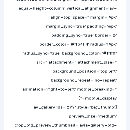
equal-height-column’ vertical_alignment=’av-
align-top’ space=” margin=’0px’
margin_sync=’true’ padding=’5px’
padding_sync=’true’ border=’5′
border_color=’#ffb049′ radius=’10px’
radius_sync=’true’ background_color=’#ffffff’
src=” attachment=” attachment_size=”
background_position=’top left’
background_repeat=’no-repeat’
animation=’right-to-left’ mobile_breaking=”
mobile_display=”]
[av_gallery ids=’577′ style=’big_thumb’
preview_size=’medium’
crop_big_preview_thumbnail=’avia-gallery-big-