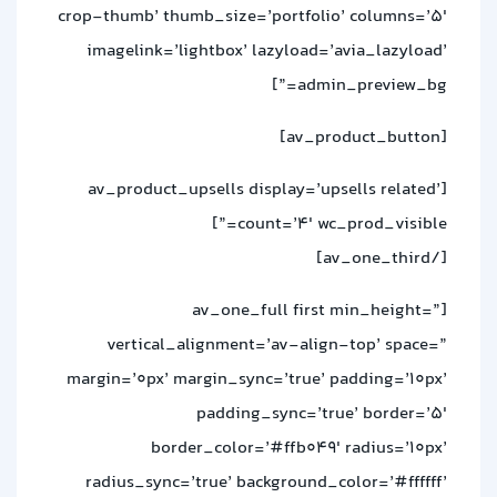
crop-thumb’ thumb_size=’portfolio’ columns=’5′
imagelink=’lightbox’ lazyload=’avia_lazyload’
admin_preview_bg=”]
[av_product_button]
[av_product_upsells display=’upsells related’
count=’4′ wc_prod_visible=”]
[/av_one_third]
[av_one_full first min_height=”
vertical_alignment=’av-align-top’ space=”
margin=’0px’ margin_sync=’true’ padding=’10px’
padding_sync=’true’ border=’5′
border_color=’#ffb049′ radius=’10px’
radius_sync=’true’ background_color=’#ffffff’