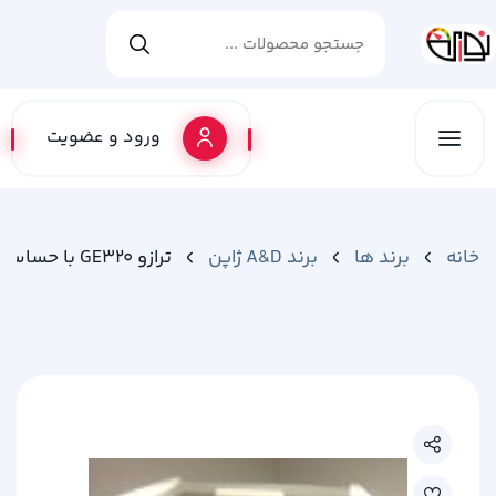
ورود و عضویت
خانه
برند ها
برند A&D ژاپن
ترازو GE320 با حساسیت یک هزارم گرم (0.001 گرم)