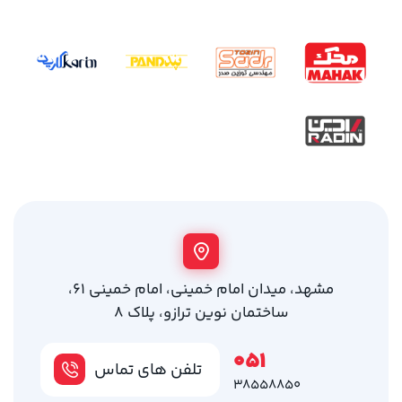
مشهد، میدان امام خمینی، امام خمینی 61،
ساختمان نوین ترازو، پلاک 8
051
تلفن های تماس
38558850