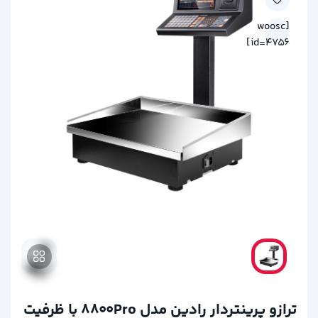
[woosc
id=4756]
ترازو پرینتردار رادین مدل ۸۸۰۰Pro با ظرفیت