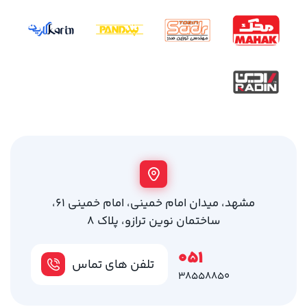
مشهد، میدان امام خمینی، امام خمینی 61،
ساختمان نوین ترازو، پلاک 8
051
تلفن های تماس
38558850