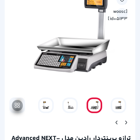
[woosc
id=5133]
ترازو پرینتردار رادین مدل Advanced NEXT-