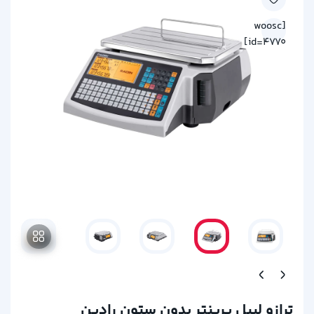
[woosc
id=4770]
ترازو لیبل پرینتر بدون ستون رادین