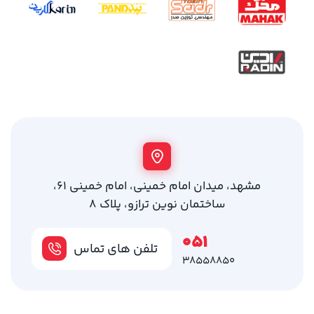
مشهد، میدان امام خمینی، امام خمینی 61،
ساختمان نوین ترازو، پلاک 8
051
تلفن های تماس
38558850