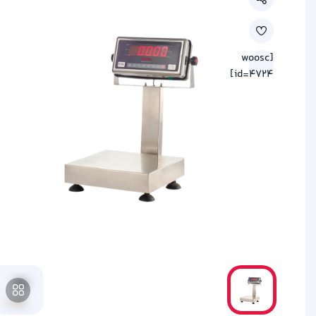
[woosc
id=4724]