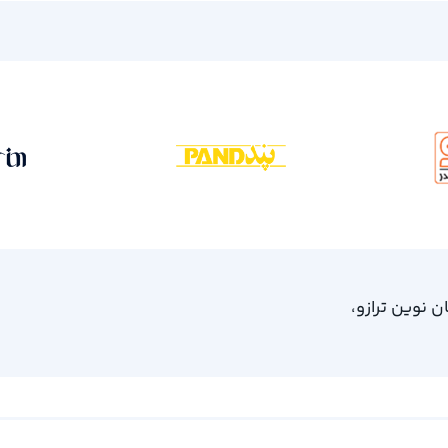
، امام خمینی 61، ساختمان نوین ترازو،