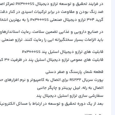
در فرایند تح
ضد زنگ بودن و مقاومت در برابر ترکیبات اسیدی در کنار دقت ب
گرید 304 ترازو دیجیتال صنعتی Px3000SS را به بهترین انتخاب برای این صنایع تبدیل کرده است.
در صنایع دارویی و غذایی تضمین سلامت، رعایت استاندارهای 
باید الزامات بسیار سختگیرانه ایی را رعایت کنند. ترازو صنعتی Px3000SS با استفاده از ترکیبی نتحصر بفرد از دقت، مقاومت با رعایت اصول بهداشیتی را به ارمغان می آورد.
قابلیت های ترازو دیجیتال استیل پند Px3000SS
قابلیت های عمومی ترازو دیجیتال استیل پند در ظرفیت ۳۰ کیلوگرم و دقت ۱ و ۵ گرم به شرح زیر می باشد:
قطعه شمار، پارسنگ و صفر دستی
پورت سریال RS232 برای اتصال به کامپیوتر و نرم افزارهای حسابداری – انبارداری
اتصال به رله، لیبل پرینتر و چاپگر جانبی
سفارشی سازی ترازو استیل دیجیتال پند
بعد از یک دوره تحقیق و توسعه در ارتباط با مسائل الکترونی