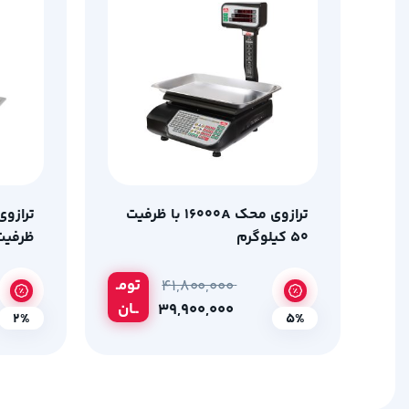
ترازوی محک 16000A با ظرفیت
50 کیلوگرم
ظرفیت 50کیلو
تومـ
۴۱,۸۰۰,۰۰۰
ــان
۳۹,۹۰۰,۰۰۰
2%
5%