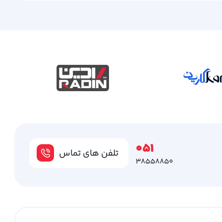
051
تلفن های تماس
38558850