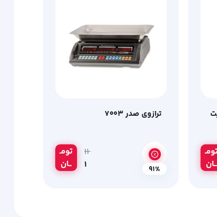
ظرفیت
ترازوی صدر ۷۰۰۳
ومـ
تومـ
۱۱
ــان
ــان
۱
91%