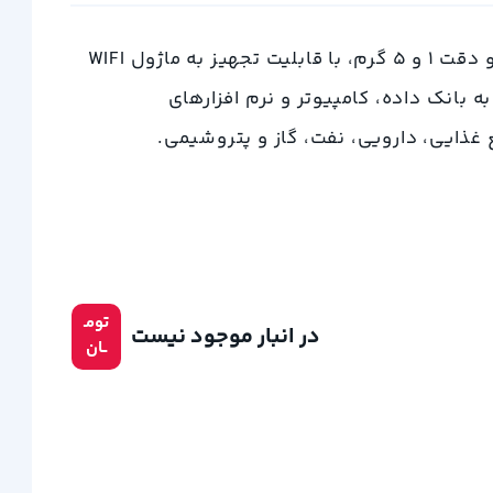
ترازو دیجیتال استیل پند در ظرفیت 30 کیلوگرم و دقت 1 و 5 گرم، با قابلیت تجهیز به ماژول WIFI
 بانک داده، کامپیوتر و نرم افزارهای
 غذایی، دارویی، نفت، گاز و پتروشیمی.
تومـ
در انبار موجود نیست
ــان