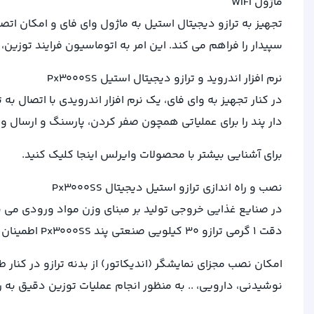
ماژول WIFI
تجهیز به ترازو دیجیتال استیل به ماژول وای فای و امکان ات
سپیدار را فراهم می کند. این امر به اتوماسیون فرایند توزی
نرم افزار اندروید و ترازو دیجیتال استیل Px3000SS
دار پند را برای عملیاتی همچون صفر کردن، پارسنگ و ارسال وزن
برای آشنایی بیشتر با محصولات وایرلس اینجا کلیک کنید.
نصب و راه اندازی ترازو استیل دیجیتال Px3000SS
در صنایع غذایی خروجی تولید بر مبنای وزن مواد ورودی 
دقت 1 گرمی ترازو 30 کیلویی صنعتی پند Px3000SS اطمینان خاطر لازم برای بهره برداری بهینه از مواد تولیدی را به ارمغان می آورد.
امکان نصب مجزای نمایشگر (اندیکاتور) از بدنه ترازو در کنار 
نوشیدنی، دارویی، .. به منظور انجام عملیات توزین دقیق به ر