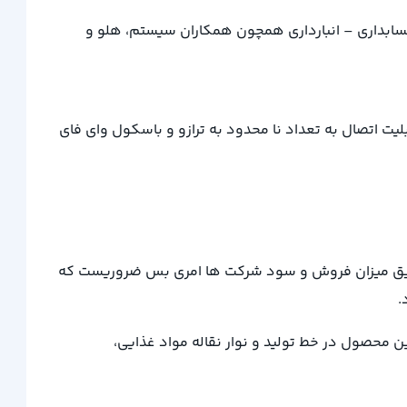
 حسابداری – انبارداری همچون همکاران سیستم، هلو و
 Px3000SS نیز ارائه می گردد. این نرم افزار توزین قابلیت اتصال به تعداد نا محدود به ترازو و باسکول وای فای
دقیق میزان فروش و سود شرکت ها امری بس ضروریست که
ین محصول در خط تولید و نوار نقاله مواد غذایی،