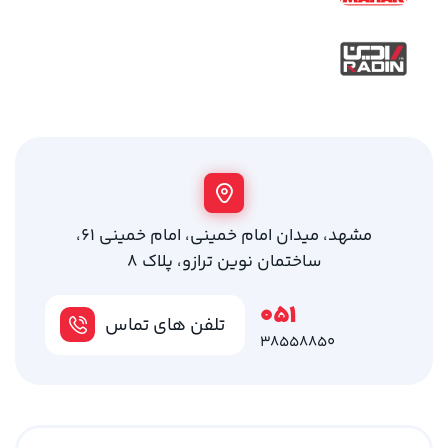
مشهد، میدان امام خمینی، امام خمینی 61،
ساختمان نوین ترازو، پلاک 8
051
تلفن های تماس
38558850