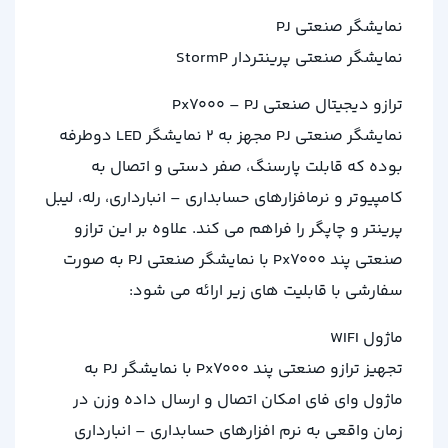
نمایشگر صنعتی PJ
نمایشگر صنعتی پرینتردار StormP
ترازو دیجیتال صنعتی Px7000 – PJ
نمایشگر صنعتی PJ مجهز به 2 نمایشگر LED دوطرفه
بوده که قابلت پارسنگ، صفر دستی و اتصال به
کامپیوتر و نرمافزارهای حسابداری – انبارداری، رله، لیبل
پرینتر و چاپگر را فراهم می کند. علاوه بر این ترازو
صنعتی پند Px7000 با نمایشگر صنعتی PJ به صورت
سفارشی با قابلیت های زیر ارائه می شود:
ماژول WIFI
تجهیز ترازو صنعتی پند Px7000 با نمایشگر PJ به
ماژول وای فای امکان اتصال و ارسال داده وزن در
زمان واقعی به نرم افزارهای حسابداری – انبارداری