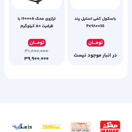
باسکول کفی استیل پند
ترازوی محک 16000A با
Px9800SS
ظرفیت 50 کیلوگرم
تومـ
ــان
تومـ
ــان
۴۱,۸۰۰,۰۰۰
در انبار موجود نیست
۳۹,۹۰۰,۰۰۰