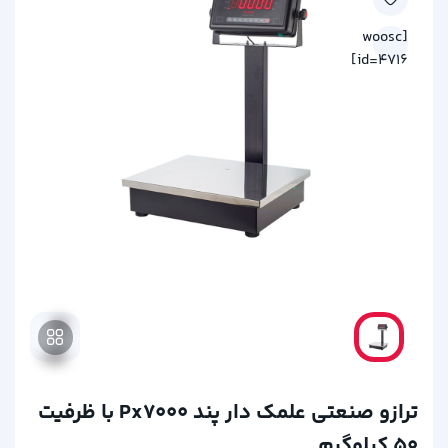
[woosc
id=4716]
ترازو صنعتی علمک دار پند Px7000 با ظرفیت
50 کیلوگرم