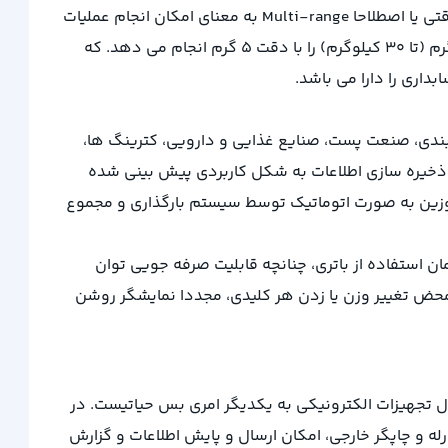
شرکت صنایع پند ترازو صنعتی Px3000 ملقب به PUT را در ظرفیت 30 کیلوگرم و به صورت چند دقتی تولید می کند. قابلیت چند دقتی یا اصطلاحا Multi-range به معنای امکان انجام عملیات
توزین به دقت های مختلف می باشد. به عبارت دیگر ترازو Px3000 توزین اجسام تا وزن 5 کیلوگرم را با دقت 1 گرم و بالای 5 کیلوگرم (تا 30 کیلوگرم) را با دقت 5 گرم انجام می دهد. که
داری را دارا می باشد.
 میان صنایع بسته بندی، صنعت پست، صنایع غذایی و دارویی، کترینگ ها،
 ذخیره سازی اطلاعات به شکل کاربردی پیش بینی شده
د. حافظه مربوط به توزین به صورت اتوماتیک توسط سیستم بارگذاری و مجموع
 که در صورت قطع برق بدون وقفه تا 20 ساعت فعال می ماند. در زمان استفاده از باتری، چنانچه قابلیت صرفه جویی توان
به محض تغییر وزن یا زدن هر کلیدی، مجددا نمایشگر روشن
صال تجهیزات الکترونیکی به یکدیگر امری بس حیاتیست. در
Px30 به پورت سریال و رله (RS-232) برای به اتصال به کامپیوتر، رله و چاپگر خارجی، امکان ارسال و پایش اطلاعات و گزارش