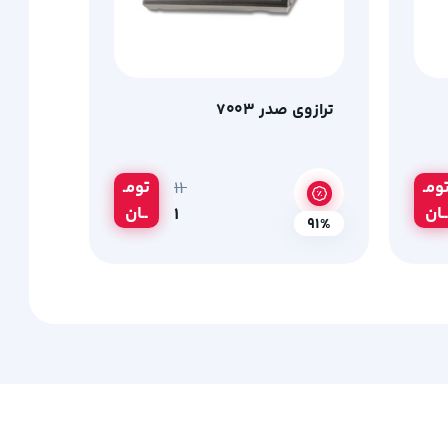
ترازوی صدر ۷۰۰۳
ومـ
تومـ
۱۱
ــان
ــان
۱
91%