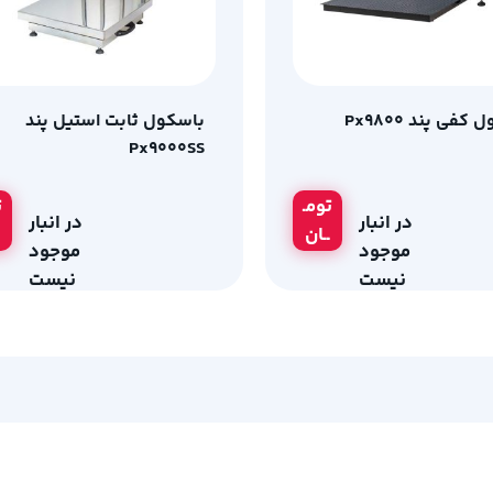
کفی پند Px9800
باسکول ثابت استیل پند
Px9000SS
تومـ
ت
در انبار
در انبار
ــان
موجود
موجود
نیست
نیست