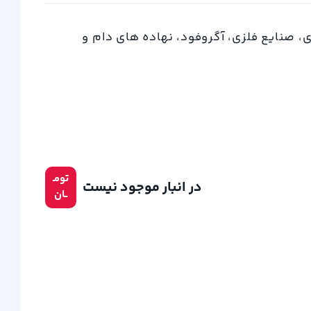
 صنایع فلزی، آگروفود، نهاده های دام و
تومـ
در انبار موجود نیست
ــان