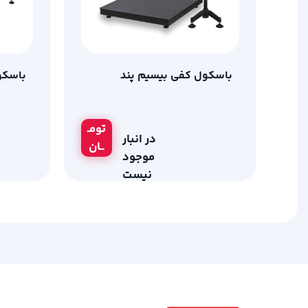
باسکول کفی بیسیم پند
باسکول 
تومـ
در انبار
ــان
موجود
نیست