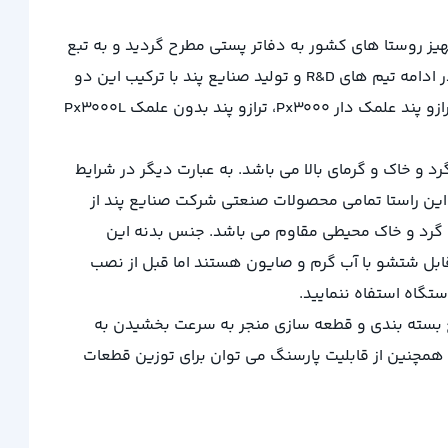
رات و پست جمهوری اسلامی برای تجهیز روستا های کشور به دفاتر پستی مطرح گردید و به تبع
آن این محصول توسط متخصصین ایرانی، در 2 مدل با ظرفیت های 30 و 50 کیلوگرم و دقت های 1 و 5 گرم طراحی و ساخته شد. در ادامه تیم های R&D و تولید صنایع پند با ترکیب این دو
محصول ترازو پند فعلی Px3000 با نام اختصاری P.U.T عرضه کردند. در حال حاضر سری ترازو پند 3000 در 3 مدل تولید می گردد. ترازو پند علمک دار Px3000، ترازو پند بدون علمک Px3000L
 و خاک و گرمای بالا می باشد. به عبارت دیگر در شرایط
این راستا تمامی محصولات صنعتی شرکت صنایع پند از
محصول در مقابل رطوبت بالا، مایعات و گرد و خاک محیطی مقاوم می باشد. جنس بدنه این
ش محافط و سینی استیل دستگاه قابل شتشو با آب گرم و صایون هستند اما قبل از نصب
تگاه استفاه ننمایید.
وص در صنایع بسته بندی و قطعه سازی منجر به سرعت بخشیدن به
 همچنین از قابلیت پارسنگ می توان برای توزین قطعات