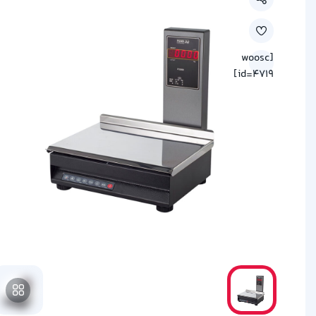
[woosc
id=4719]