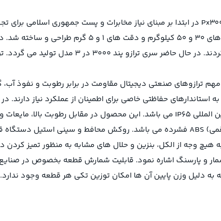
در شرکت پند ایده اولیه در طراحی و تولید ترازو صنعتی پند Px3000 در ابتدا بر مبنای نیاز مخاب
م ترازوهای صنعتی دیجیتال مقاومت در برابر رطوبت و نفوذ آب، گرد
اندارهای حفاظتی خاصی برای اطمینان از عملکرد نیاز دارند. در 
جمله ترازو قطعه شمار پند Px3000 دارای استاندارد حفاظت بین المللی IP65 می باشد. این 
محصول از فلز و علمک آن (اندیکاتور از نوع LED دو طرفه 5 رقمی) ABS فشرده می باشد. روک
هیچ وجه از الکل، بنزین و حلال های مشابه به منظور تمیز کردن دس
 می توان به قابلیت قطعه شمار و پارسنگ اشاره نمود. قابلیت شمارش قطعه بخص
ه به دلیل وزن پایین آن ها امکان توزین تکی هر قطعه وجود ندارد.