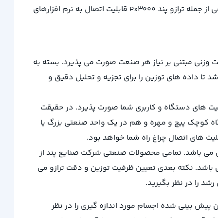
گیری مربوط به عملیات توزین را مجهز می باشد. به عبارت دیگر از مهمترین قابلیت های اتصال تمامی ترازوهای صنعتی و فروشگاهی از جمله ترازو پند Px3000 قابلیت اتصال به نرم افزارهای
ت وزنی مبتنی بر نیاز هر صنعت صورت می پذیرد. بسته به
ای کاربرد خاص شما، ترازو صنعتی ممکن است به پورت USB، پرینتر و لیبل پرینتر و رابط RS-232 مجهز باشد تا داده های توزین را برای تجزیه و تحلیل دقیق و
بلیت های دستگاه و کاربری شما صورت پذیرد. در حقیقت
ه کوچک پیچ و مهره و هم در یک واحد صنعتی بزرگ یا
ت های اتصال چراغ راه شما خواهد بود.
تی می باشد. تمامی محصولات صنعتی شرکت صنایع پند از
 گرد و خاک محیطی مقاوم می باشد. نکته بعدی تعیین ظرفیت توزین و دقت ترازو می
رشد را در نظر بگیرید.
 پیش بینی شده اجسام مورد اندازه گیری را در نظر