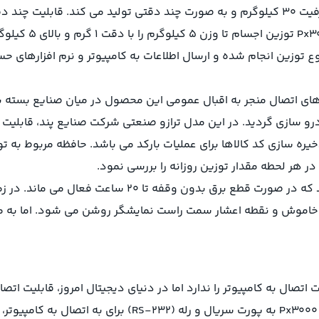
 توزین انجام شده و ارسال اطلاعات به کامپیوتر و نرم افزارهای حساب
بالای ترازو پند Px3000 در کنار قابلیت های اتصال منجر به اقبال عمومی این محصول در
و سازی گردید. در این مدل ترازو صنعتی شرکت صنایع پند، قابلیت
رازو دیجیتال صنعتی دارای 56 محل جهت دخیره سازی کد کالاها برای عملیات بارکد می باش
ر هر لحطه مقدار توزین روزانه را بررسی نمود.
ترازو صنعتی پند Px3000 دارای باتری پشتیبان داخلی می باشد
ه نمایشگر خاموش و نقطه اعشار سمت راست نمایشگر روشن می شود. اما 
تصال به کامپیوتر را ندارد اما در دنیای دیجیتال امروز، قابلیت ات
این راستا نمونه ی جدید ترازو صنعتی قطعه شمار 30 کیلویی 00