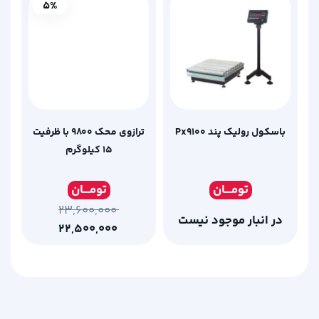
5%
باسکول رولیک پند Px9100
ترازوی محک 9800 با ظرفیت
15 کیلوگرم
تومـ
ــان
تومـ
ــان
۲۳,۶۰۰,۰۰۰
در انبار موجود نیست
۲۲,۵۰۰,۰۰۰