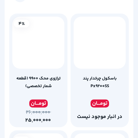
4%
باسکول چرخدار پند
ترازوی محک 9900 (قطعه
Px9200SS
شمار تخصصی)
تومـ
ــان
تومـ
ــان
۲۶,۰۰۰,۰۰۰
در انبار موجود نیست
۲۵,۰۰۰,۰۰۰