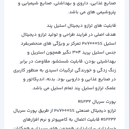
صنایع غذایی، داروی و بهداشتی، صنایع شیمیایی و
پتروشیمی های می باشد.
قابلیت های ترازو دیجیتال استیل پند
هدف اصلی در فرایند طراحی و تولید ترازو دیجیتال
استیل Px7000SS تمرکز بر ویژگی های منحصربفرد
جنس استیل پرید 304 نگیر همچون استریل و
بهداشیتی بودن، قابلیت شستشو، مقاومت در برابر
زنگ زدگی و خورندگی ترکیبات اسیدی به منظور کاربری
در صنایع غذایی و دارویی بود. بدنه، اندیکاتور و
علمک ترازو استیل پند تمام استیل می باشد.
پورت سریال RS232
ترازو دیجیتال صنعتی Px7000SS از طریق پورت سریال
RS2232 قابلیت اتصال به کامپیوتر و نرم افزارهای
حسابداری – انبارداری همچون هلو، سپیدار و همکاران