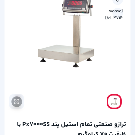
[woosc
id=4714]
ترازو صنعتی تمام استیل پند Px7000SS با
ظرفیت 70 کیلوگرم