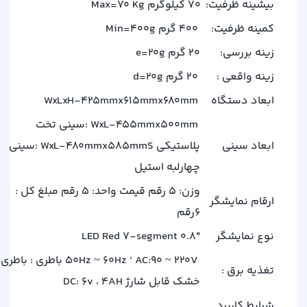
بیشینه ظرفیت:
70 کیلوگرم Max=70 Kg
کمینه ظرفیت:
400 گرم Min=400g
زینه بررسی:
20 گرم e=20g
زینه واقعی :
20 گرم d=20g
ابعاد دستگاه
WxLxH-425mmx615mmx680mm
WxL-455mmx500mm :سینی تخت
ابعاد سینی
پلاستیکی WxL-480mmx585mmS :سینی
چهارلبه استیل
وزن: 5 رقم قیمت واحد: 5 رقم مبلغ کل :
ارقام نمایشگر
6رقم
نوع نمایشگر
LED Red 7-segment 0.8″
50Hz ~ 60Hz ‘ AC:90 ~ 220V باطری : باطری
تغذیه برق :
خشک قابل شارژ DC: 6v ، 4AH
شرایط کاربرد