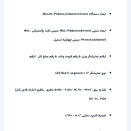
ابعاد دستگاه WxLxH-425mmx615mmx680mm
ابعاد سینی WxL-455mmx500mm :سینی تخت پلاستیکی WxL-
480mmx585mmS :سینی چهارلبه استیل
ارقام نمایشگر وزن: 5 رقم قیمت واحد: 5 رقم مبلغ کل : 6رقم
نوع نمایشگر LED Red 7-segment 0.8″
تغذیه برق : 50Hz ~ 60Hz ‘ AC:90 ~ 220V باطری : باطری خشک قابل شارژ
DC: 6v ، 4AH
شرایط کاربرد دمایی °c°40 ~ 10 c