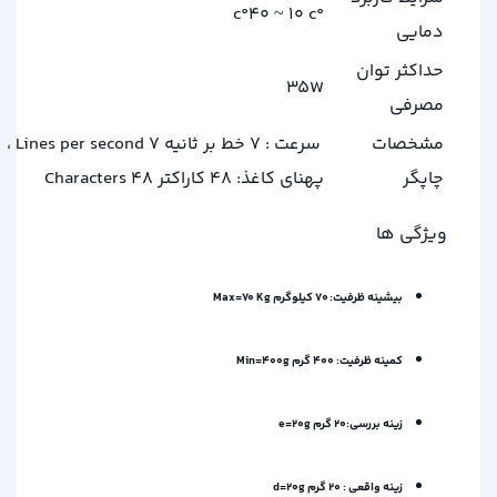
°c°40 ~ 10 c
دمایی
حداکثر توان
35W
مصرفی
مشخصات
سرعت : 7 خط بر ثانیه 7 Lines per second ،
چاپگر
پهنای کاغذ: 48 کاراکتر 48 Characters
ویژگی ها
بیشینه ظرفیت: 70 کیلوگرم Max=70 Kg
کمینه ظرفیت: 400 گرم Min=400g
زینه بررسی:20 گرم e=20g
زینه واقعی : 20 گرم d=20g