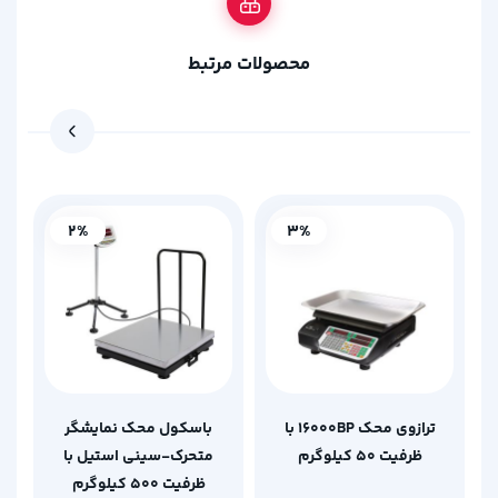
محصولات مرتبط
2%
3%
ترازوی محک 16000BP با
باسکول محک نمایشگر
ظرفیت 50 کیلوگرم
متحرک-سینی استیل با
ظرفیت 500 کیلوگرم