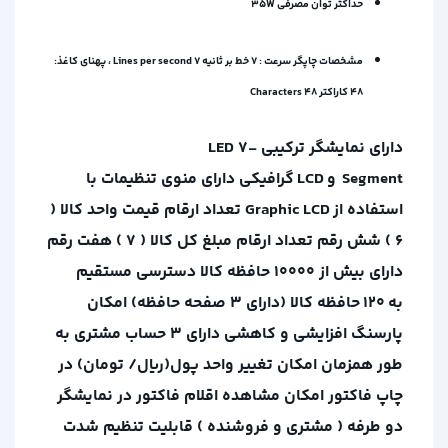
حداکثر توان مصرفی 35W
مشخصات چاپگر سرعت : 7 خط بر ثانیه 7 Lines per second ، پهنای کاغذ:
48 کاراکتر 48 Characters
دارای نمایشگر ترکیبی
LED 7-
Segment
و
LCD
گرافیکی
دارای منوی تنظیمات با
استفاده از
Graphic LCD
تعداد ارقام قیمت واحد کالا (
۶ ) شش رقم
تعداد ارقام مبلغ کل کالا ( ۷ ) هفت رقم
دارای بیش از ۱۰۰۰۰ حافظه کالا
دسترسی مستقیم
به
۱۲۰
حافظه کالا (دارای ۳ صفحه حافظه)
امکان
پارسنگ افزایشی و کاهشی
دارای ۳ حساب مشتری به
طور همزمان
امکان تغییر واحد پول(ریال/ تومان) در
چاپ فاکتور
امکان مشاهده اقلام فاکتور در نمایشگر
دو طرفه ( مشتری و فروشنده )
قابلیت تنظیم شدت