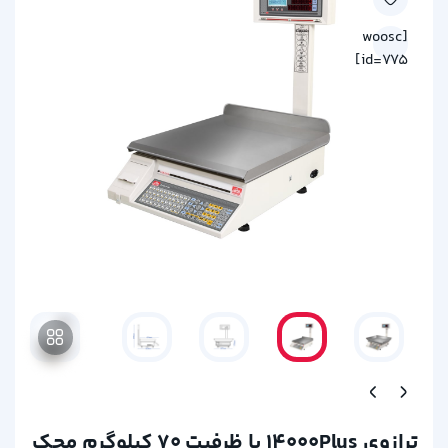
[woosc
id=775]
ترازوی 14000Plus با ظرفیت 70 کیلوگرم محک