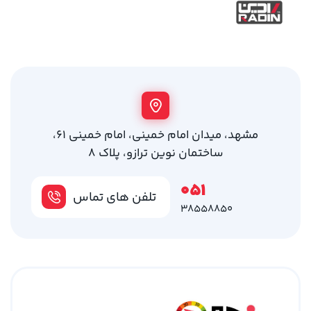
مشهد، میدان امام خمینی، امام خمینی 61،
ساختمان نوین ترازو، پلاک 8
051
تلفن های تماس
38558850