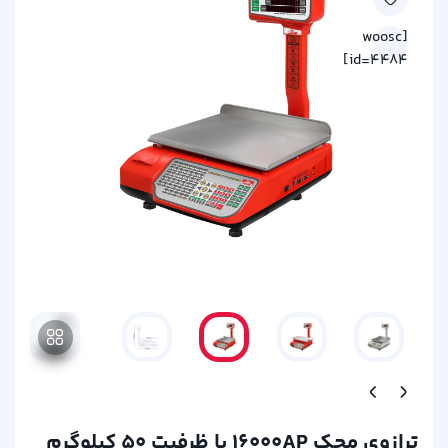
[woosc
id=4484]
ترازوی محک 16000AP با ظرفیت 50 کیلوگرم