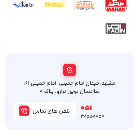
مشهد، میدان امام خمینی، امام خمینی 61،
ساختمان نوین ترازو، پلاک 8
051
تلفن های تماس
38558850