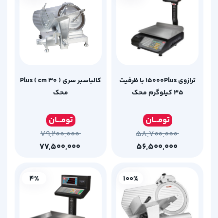
ترازوی 15000Plus با ظرفیت
کالباسبر سری Plus ( cm 30 )
35 کیلوگرم محک
محک
تومـ
ــان
تومـ
ــان
۷۹,۲۰۰,۰۰۰
۵۸,۷۰۰,۰۰۰
۷۷,۵۰۰,۰۰۰
۵۶,۵۰۰,۰۰۰
4%
100%