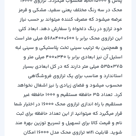
پلاس و apbr15000 محسوب میگردد. ترازوی 16000
محک در سه رنگ مختلف یعنی سفید، مشکی و قرمز
عرضه میشود که مصرف کننده میتواند بر حسب نیاز
خود ترازو در رنگ دلخواه را سفارش دهد. ابعاد کلی
این ترازوی محک برابر با 600×400×568 میلی متر است
و همچنین به ترتیب سینی تخت پلاستیکی و سینی لبه
استیل آن نیز ابعادی برابر با 340×400 میلی متر و
375×535 میلی متر دارند که در کل ابعادی بسیار
استاندارد و مناسب برای یک ترازوی فروشگاهی
محسوب میشود و فضای زیادی را نیز اشغال نخواهد
کرد. تعداد 35 حافظه مستقیم و 1000 حافظه غیر
مستقیم با راه اندازی ترازوی محک 16000 در اختیار شما
قرار میگیرد که میتوانید از این تعداد حافظه برای ثبت
نام و قیمت کالا برای تسهیل و تسریع توزین بهره مند
شوید. قابلیت wifi ترازوی محک مدل 16000 امکان