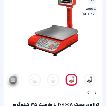
[woosc
id=4479]
ترازوی محک 16000A با ظرفیت 35 کیلوگرم