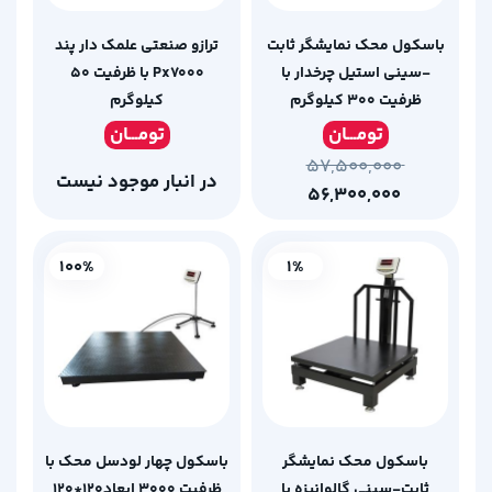
باسکول محک نمایشگر ثابت
ترازو صنعتی علمک دار پند
-سینی استیل چرخدار با
Px7000 با ظرفیت 50
ظرفیت 300 کیلوگرم
کیلوگرم
تومـ
ــان
تومـ
ــان
۵۷,۵۰۰,۰۰۰
در انبار موجود نیست
۵۶,۳۰۰,۰۰۰
100%
1%
باسکول محک نمایشگر
باسکول چهار لودسل محک با
ثابت-سینی گالوانیزه با
ظرفیت 3000 ابعاد120*120