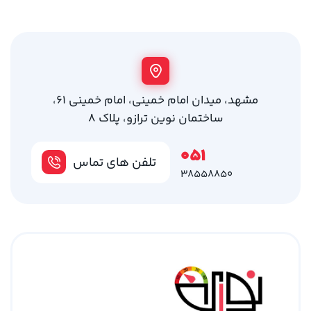
مشهد، میدان امام خمینی، امام خمینی 61،
ساختمان نوین ترازو، پلاک 8
051
تلفن های تماس
38558850