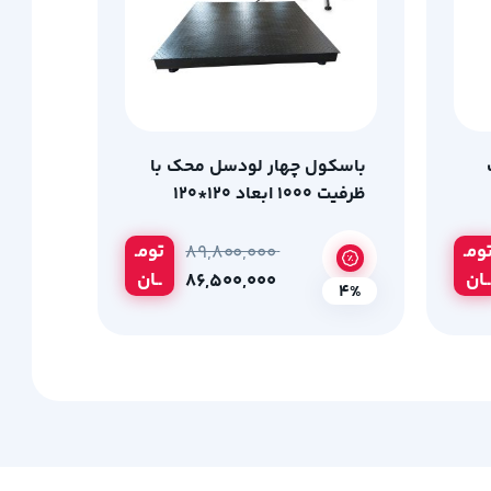
باسکول چهار لودسل محک با
ظرفیت 1000 ابعاد 120*120
ومـ
تومـ
۸۹,۸۰۰,۰۰۰
ــان
ــان
۸۶,۵۰۰,۰۰۰
4%