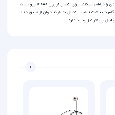
پورت های متنوعی بر روی بدنه ترازوی 14000pro محک تعبیه شده اند که این پورت ها امکان اتصال ترازو به تجهیزات جانبی متعددی را فراهم میکنند. برای اتصال ترازوی 14000 پرو محک
میتوان از پورت های RS232 و پورت وای فای استفاده نمود که البته برای بهره مندی از پورت وای فای باید درخواست خود را در هنگام خرید ثبت نمایید. اتصال به بارکد خوان از طریق usb ،