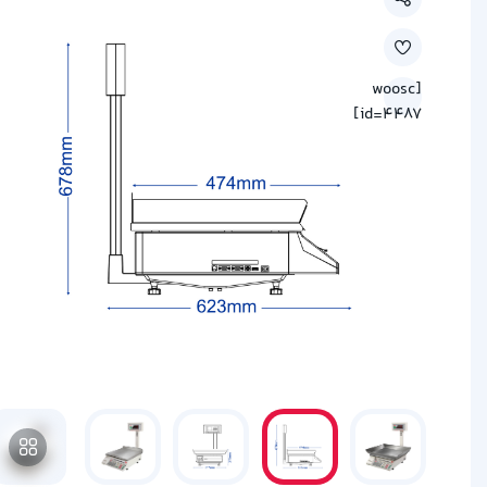
[woosc
id=4487]