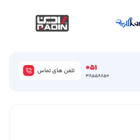
051
تلفن های تماس
38558850