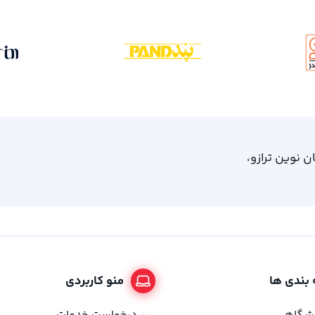
، امام خمینی 61، ساختمان نوین ترازو،
بندی ها
منو کاربردی