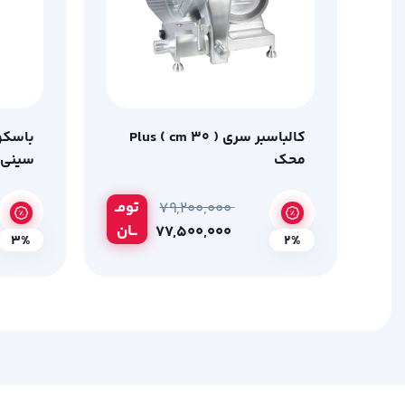
کالباسبر سری Plus ( cm 30 )
باسکو
محک
کیلوگ
تومـ
۷۹,۲۰۰,۰۰۰
ــان
۷۷,۵۰۰,۰۰۰
3%
2%