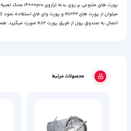
اتصال به صندوق پول از طریق پورت RJ12 صورت میگیرد. همچنین امکان اتصال ترازوی محک مدل 14000PRO به کارتخوان بانکی و لیبل پرینتر نیز وجود دارد.
محصولات مرتبط