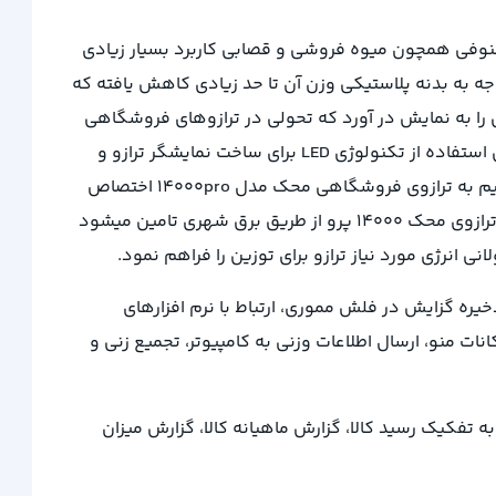
وی فروشگاهی با قدرت توزین حداکثر 70 کیلوگرم و با دقت 5 گرم است و برای صنوفی همچون میوه فروشی و قصابی کاربرد بسیار زیادی
آن ایجاد شود و از سویی با توجه به بدنه پلاستیکی وزن آن تا حد زیادی کاهش یافته که
دی آسان میکند. نمایشگر ترازوی محک 14000PRO میتواند 7 رقم قیمت واحد و 8 رقم قیمت کل را به نمایش در آورد که تحولی در ترازوهای فروشگاهی
محسوب میشود و میتواند برای فروشگاه هایی که کالای گران قیمتی را به فروش میرسانند بسیار مناسب و ایده آل باشد. همچنین استفاده از تکنولوژی LED برای ساخت نمایشگر ترازو و
البته قرار گیری آن بر روی علمک سبب شده تا دید بسیار خوبی را برای کاربر ایجاد کند. 40 حافظه مستقیم و 2000 حافظه غیر مستقیم به ترازوی فروشگاهی محک مدل 14000pro اختصاص
داده شده است که با این تعداد حافظه به راحتی میتوانید نام و قیمت تعداد زیادی کالا را در حافظه ذخیره نمایید. انرژی مورد نیاز ترازوی محک 14000 پرو از طریق برق شهری تامین میشود
 انرژی مورد نیاز ترازو برای توزین را فراهم نمود.
یره گزایش در فلش مموری، ارتباط با نرم افزارهای
 منو، ارسال اطلاعات وزنی به کامپیوتر، تجمیع زنی و
 فروش به تفکیک رسید کالا، گزارش ماهیانه کالا، گزارش میزان