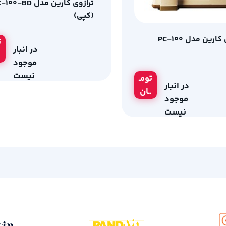
ترازوی کارین مدل 0-BD
(کپی)
ارین مدل PC-100
ت
در انبار
موجود
نیست
تومـ
در انبار
ــان
موجود
نیست