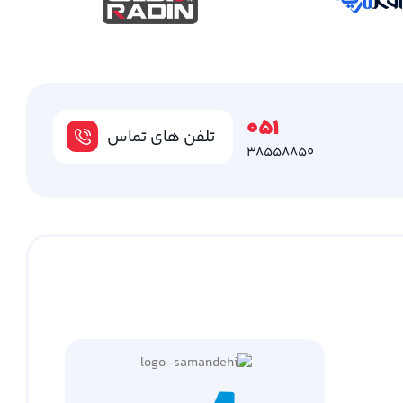
051
تلفن های تماس
38558850