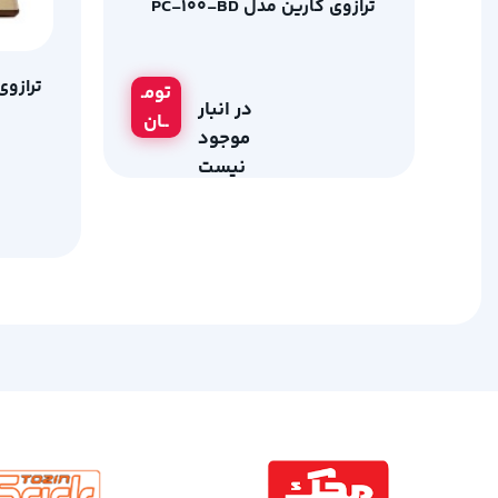
ترازوی کارین مدل PC-100-BD
ترازوی ک
تومـ
در انبار
ــان
موجود
نیست