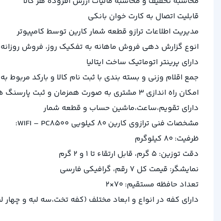
محاسبه تخفیف و محاسبه مالیات ارزش افزوده هر کالا
قابلیت اتصال به کارت خوان بانکی
مدیریت اطلاعات ترازو قطعه شمار کارین توسط کامپیوتر
انوع گزارش دهی فروش ماهانه به تفکیک روز، فروش روزان
دارای پرینتر اتوماتیک ساخت ایتالیا
جمع اقلام وزنی و بسته بندی با ثبت نام کالا و بارکد مربوط به 
امکان راه اندازی 3 مشتری به صورت همزمان و ثبت پارسنگ هر مشتری به صورت جداگانه در حافظه مشتری
دارای تقویم،ساعت،ماشین حساب و قطعه شمار
مشخصات فنی ترازوی کارین 80 کیلویی WIFI – PC8500:
ظرفیت: 80 کیلوگرم
دقت توزین: 5 گرم، قابل ارتقاء تا 1 و 2 گرم
نمایشگر: قیمت کل 7 رقم، گرافیکی فارسی
تعداد حافظه مستقیم: 70×2
دارای کفه در انواع و ابعاد مختلف (کفه تخت،سه لبه و چهار 