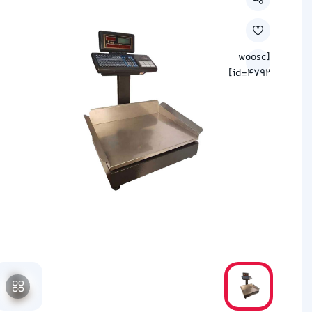
[woosc
id=4792]