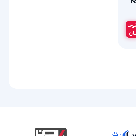
PC-10
ومـ
ــان