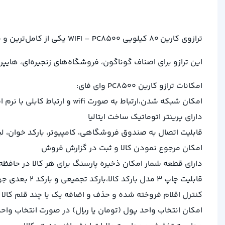
ترازوی کارین 80 کیلویی WIFI – PC8500 یکی از کامل‌ترین و پیشرفته‌ترین محصولات کارخانه کارین است که دارای امکانات فوق العاده‌ پیشرفته با کاربری آسان است.
این ترازو برای اصناف گوناگون، فروشگاه‌های زنجیره‌ای، هایپ
امکانات ترازو کارین PC8500 وای فای:
امکان شبکه شدن،ارتباط به صورت wifi و ارتباط کابلی با نرم افزارهای مختلف
دارای پرینتر اتوماتیک ساخت ایتالیا
قابلیت اتصال به صندوق فروشگاهی، کامپیوتر، بارکد خوان، ل
امکان مرجوع نمودن کالا و ثبت در گزارش فروش
دارای قطعه شمار امکان ذخیره پارسنگ برای هر کالا در حافظه
قابلیت چاپ 3 مدل بارکد کالا،بارکد تجمیعی و بارکد 2 بعدی جهت ارتباط با نرم افزار های پیشرفته به صورت آفلاین
کنترل اقلام فروخته شده و حذف و اضافه یک یا چند قلم کال
امکان انتخاب واحد پول (تومان یا ریال) در صورت انتخاب وا