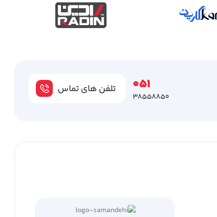
051
تلفن های تماس
38558850