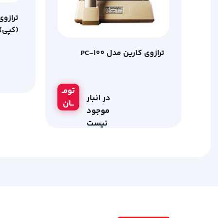
(کپی)
ترازوی کارین مدل PC-100
تومـ
در انبار
ــان
موجود
نیست