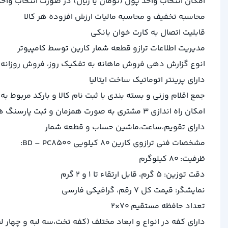
امکان انتخاب واحد پول (تومان یا ریال) در صورت انتخاب وا
محاسبه تخفیف و محاسبه مالیات ارزش افزوده هر کالا
قابلیت اتصال به کارت خوان بانکی
مدیریت اطلاعات ترازو قطعه شمار کارین توسط کامپیوتر
انوع گزارش دهی فروش ماهانه به تفکیک روز، فروش روزان
دارای پرینتر اتوماتیک ساخت ایتالیا
جمع اقلام وزنی و بسته بندی با ثبت نام کالا و بارکد مربوط به 
امکان راه اندازی 3 مشتری به صورت همزمان و ثبت پارسنگ هر مشتری به صورت جداگانه در حافظه مشتری
دارای تقویم،ساعت،ماشین حساب و قطعه شمار
مشخصات فنی ترازوی کارین 80 کیلویی BD – PC8500:
ظرفیت: 80 کیلوگرم
دقت توزین: 5 گرم، قابل ارتقاء تا 1 و 2 گرم
نمایشگر: قیمت کل 7 رقم، گرافیکی فارسی
تعداد حافظه مستقیم 70×2
دارای کفه در انواع و ابعاد مختلف (کفه تخت،سه لبه و چهار 