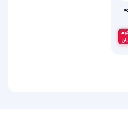
ومـ
ــان