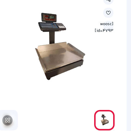
[woosc
id=4793]