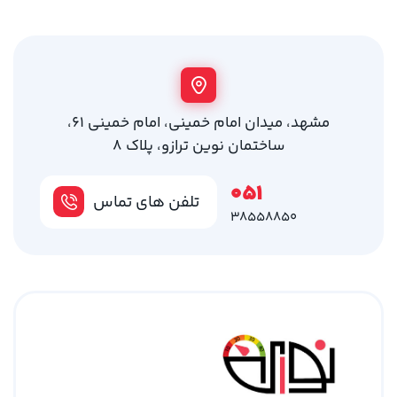
مشهد، میدان امام خمینی، امام خمینی 61،
ساختمان نوین ترازو، پلاک 8
051
تلفن های تماس
38558850