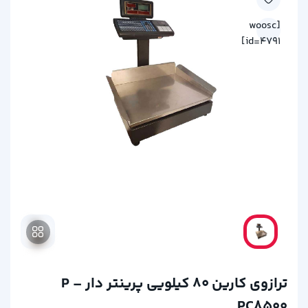
[woosc
id=4791]
ترازوی کارین 80 کیلویی پرینتر دار P –
PC8500