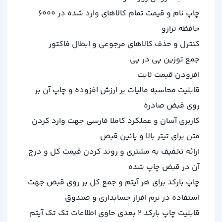
چاپ نام و قیمت تمام کالاهای وارد شده در 6000
حافظه ترازو
کنترل و حذف کالاهای مرجوعی و ابطال فاکتور
جمع توزین پی در پی
افزودن قیمت ثابت
قابلیت محاسبه مالیات بر ارزش افزوده و چاپ آن بر
روی قبض صادره
کاربری آسان و عملکرد کاملا فارسی جهت وارد کردن
متن برای تیتر بالا و پائین قبض
ارائه تخفیف به مشتری و روند کردن قیمت کل و درج
آن در قبض چاپ شده
چاپ بارکد برای هر آیتم و جمع کل بر روی قبض جهت
استفاده در نرم افزار حسابداری و صندوق
قابلیت چاپ بارکد 2 ﺑﻌﺪﯼ ﺣﺎﻭﯼ ﺍﻃﻼﻋﺎﺕ ﺗﮏ ﺗﮏ ﺁﻳﺘﻢ