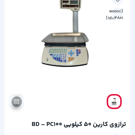
[woosc
id=4801]
ترازوی کارین 50 کیلویی BD – PC100