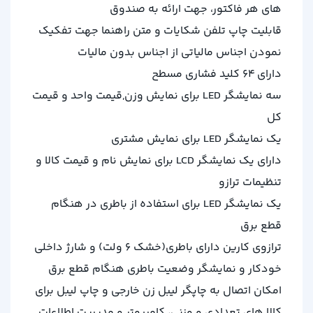
ﻫﺎﻱ ﻫﺮ ﻓﺎﮐﺘﻮﺭ، ﺟﻬﺖ ﺍﺭﺍﺋﻪ ﺑﻪ ﺻﻨﺪﻭﻕ
قابلیت چاپ تلفن شکایات و متن راهنما جهت تفکیک
نمودن اجناس مالیاتی از اجناس بدون مالیات
دارای 64 کلید فشاری مسطح
سه نمایشگر LED برای نمایش وزن,قیمت واحد و قیمت
کل
یک نمایشگر LED برای نمایش مشتری
دارای یک نمایشگر LCD برای نمایش نام و قیمت کالا و
تنظیمات ترازو
یک نمایشگر LED برای استفاده از باطری در هنگام
قطع برق
ترازوی کارین دارای باطری(خشک 6 ولت) و شارژ داخلی
خودکار و نمایشگر وضعیت باطری هنگام قطع برق
امکان اتصال به چاپگر لیبل زن خارجی و چاپ لیبل برای
کالا های تعدادی و وزنی، کامپیوتر و مدیریت اطلاعات