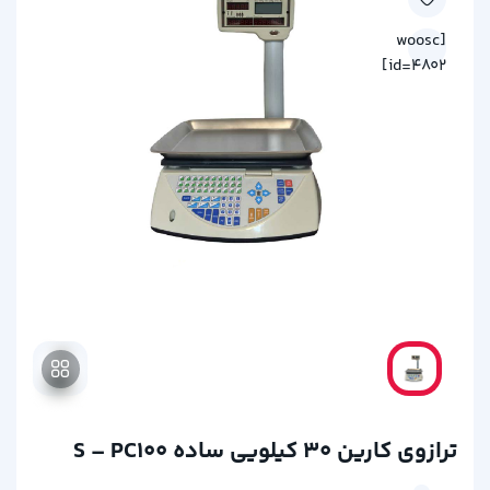
[woosc
id=4802]
ترازوی کارین 30 کیلویی ساده S – PC100