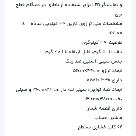
و نمایشگر LED برای استفاده از باطری در هنگام قطع
برق
مشخصات فنی ترازوی کارین 30 کیلویی ساده S –
PC100:
ظرفیت: 30 کیلوگرم
دقت: از 5 گرم، قابل ارتقاء تا 1 و 2 گرم
جنس سینی: استیل ضد زنگ
ابعاد ترازو :۵۲cmX44cm
دارای ۳۳۰ حافظه
ابعاد کفه توزین: سینی لبه دار ۳۶cm×۴۳cm و سینی
تخت ۳۱cm×۳۸cm
دارای قطعه شمار
ماشین حساب
۶۴ کلید فشاری مسطح