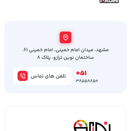
مشهد، میدان امام خمینی، امام خمینی 61،
ساختمان نوین ترازو، پلاک 8
051
تلفن های تماس
38558850