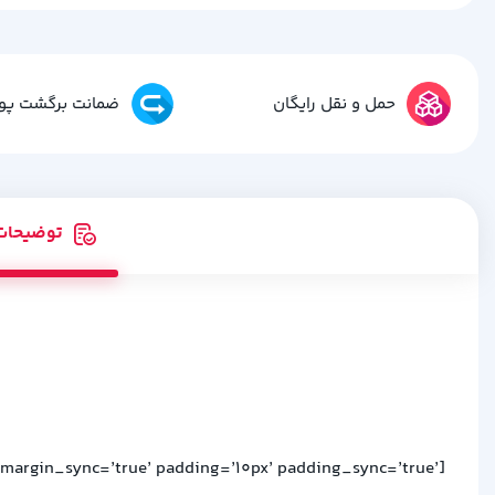
حمل و نقل رایگان
ضمانت برگشت پو
توضیحات
 margin_sync=’true’ padding=’10px’ padding_sync=’true’