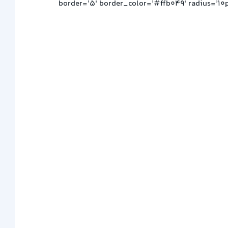
border=’5′ border_color=’#ffb049′ radius=’10p