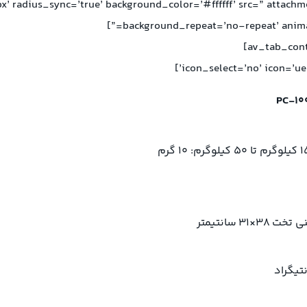
x’ radius_sync=’true’ background_color=’#ffffff’ src=” attach
background_repeat=’no-repeat’ animat
نی تخت
31×38
سانتیمتر