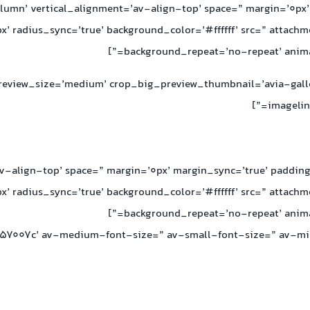
umn’ vertical_alignment=’av-align-top’ space=” margin=’0px’
x’ radius_sync=’true’ background_color=’#ffffff’ src=” attach
background_repeat=’no-repeat’ animat
’ preview_size=’medium’ crop_big_preview_thumbnail=’avia-gal
imagelin
lignment=’av-align-top’ space=” margin=’0px’ margin_sync=’true’ pad
x’ radius_sync=’true’ background_color=’#ffffff’ src=” attach
background_repeat=’no-repeat’ animat