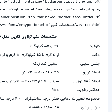
ment=” attachment_size=” background_position=’top left’
ion=’right-to-left’ mobile_breaking=” mobile_display=”]
[av_tab_container position=’top_tab’ boxed=’border_tabs’ initial=’1′]
[av_tab title=’مشخصات فنی ‘ icon_select=’no’ icon=’ue800′ font=’entypo-fontello’]
مشخصات فنی ترازوی کارین مدل PC-100
ظرفیت
30 و 50 کیلوگرم
دقت
از 5 گرم تا 15 کیلوگرم: 5 گرم و از 15 کیلوگرم تا 50 کیلوگرم: 10 گرم
جنس سینی
استیل ضد زنگ
ابعاد ترازو
55 ×44 ×52 سانتیمتر
ابعاد کفه توزین
سینی لبه دار
36×43
سانتیمتر و سی
حداکثر رطوبت
95%
محدوده تغییرات دمایی
صفر درجه سانتیگراد – 40 درجه سانتیگراد
برق ورودی
180-240
V/50Hz