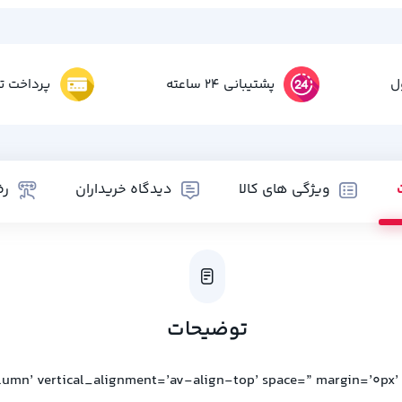
ل
پشتیبانی 24 ساعته
پرداخت تم
ویژگی های کالا
دیدگاه خریداران
رض
توضیحات
lumn’ vertical_alignment=’av-align-top’ space=” margin=’0px’