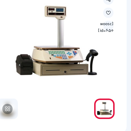
[woosc
id=650]