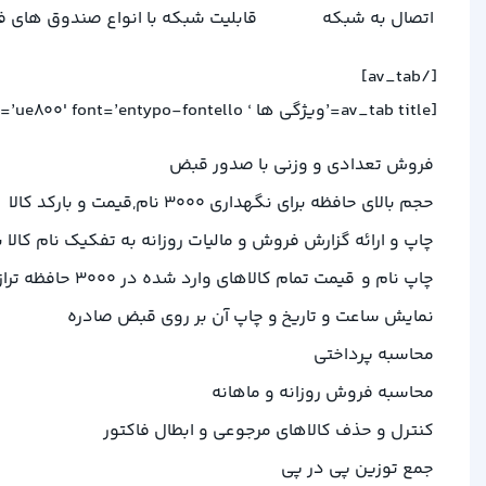
اتصال به شبکه
قابلیت شبکه با انواع صندوق های
[/av_tab]
[av_tab title=’ویژگی ها ‘ icon_select=’no’ icon=’ue800′ font=’entypo-fontello’]
فروش تعدادی و وزنی با صدور قبض
حجم بالای حافظه برای نگهداری 3000 نام,قیمت و بارکد کالا
چاپ و ارائه گزارش فروش و مالیات روزانه به تفکیک نام کالا برای 3000 حافظه 
چاپ نام و قیمت تمام کالاهای وارد شده در 3000 حافظه ترازو
نمایش ساعت و تاریخ و چاپ آن بر روی قبض صادره
محاسبه پرداختی
محاسبه فروش روزانه و ماهانه
کنترل و حذف کالاهای مرجوعی و ابطال فاکتور
جمع توزین پی در پی