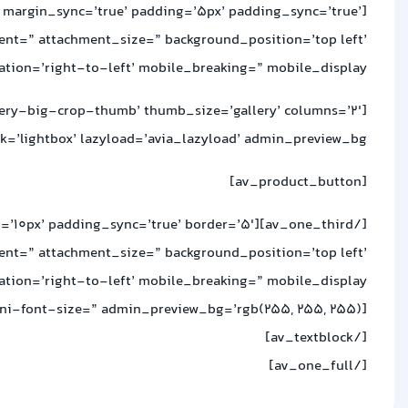
 margin_sync=’true’ padding=’5px’ padding_sync=’true’
ment=” attachment_size=” background_position=’top left’
ion=’right-to-left’ mobile_breaking=” mobile_display=”]
lery-big-crop-thumb’ thumb_size=’gallery’ columns=’2′
k=’lightbox’ lazyload=’avia_lazyload’ admin_preview_bg=”]
[av_product_button]
ding=’10px’ padding_sync=’true’ border=’5′
ment=” attachment_size=” background_position=’top left’
ion=’right-to-left’ mobile_breaking=” mobile_display=”]
[/av_textblock]
[/av_one_full]