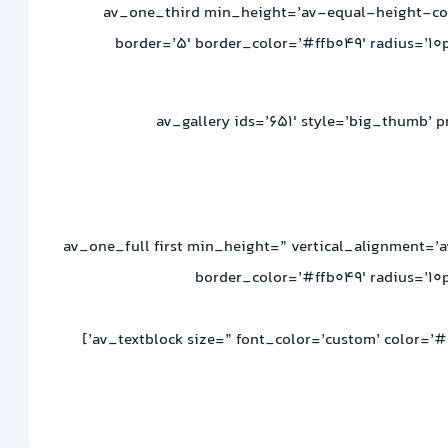
[av_one_third min_height=’av-equal-height-col
border=’5′ border_color=’#ffb049′ radius=’10p
[av_gallery ids=’651′ style=’big_thumb
[/av_one_third][av_one_full first min_height=” vertical_a
border_color=’#ffb049′ radius=’10p
[av_textblock size=” font_color=’custom’ color=’#57007c’ av-medium-font-size=” av-small-font-size=” av-mini-font-size=” admin_preview_bg=’rgb(255, 255, 255)’]