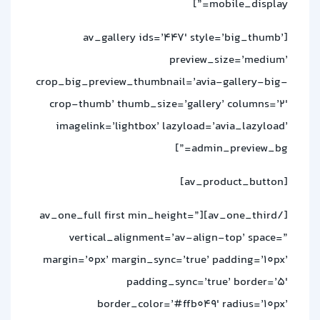
mobile_display=”]
[av_gallery ids=’447′ style=’big_thumb’
preview_size=’medium’
crop_big_preview_thumbnail=’avia-gallery-big-
crop-thumb’ thumb_size=’gallery’ columns=’2′
imagelink=’lightbox’ lazyload=’avia_lazyload’
admin_preview_bg=”]
[av_product_button]
[/av_one_third][av_one_full first min_height=”
vertical_alignment=’av-align-top’ space=”
margin=’0px’ margin_sync=’true’ padding=’10px’
padding_sync=’true’ border=’5′
border_color=’#ffb049′ radius=’10px’