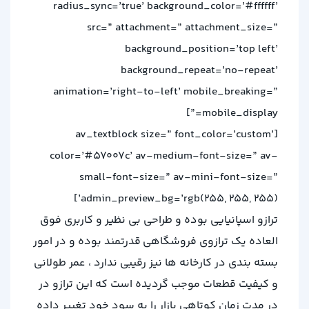
radius_sync=’true’ background_color=’#ffffff’
src=” attachment=” attachment_size=”
background_position=’top left’
background_repeat=’no-repeat’
animation=’right-to-left’ mobile_breaking=”
mobile_display=”]
[av_textblock size=” font_color=’custom’
color=’#57007c’ av-medium-font-size=” av-
small-font-size=” av-mini-font-size=”
admin_preview_bg=’rgb(255, 255, 255)’]
ترازو اسپانیایی بوده و طراحی بی نظیر و کاربری فوق
العاده یک ترازوی فروشگاهی قدرتمند بوده و در امور
بسته بندی در کارخانه ها نیز رقیبی ندارد ، عمر طولانی
و کیفیت قطعات موجب گردیده است که این ترازو در
در مدت زمان کوتاهی بازار را به سود خود تغییر داده