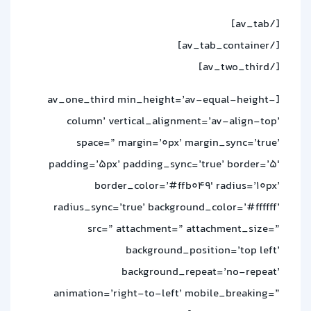
[/av_tab]
[/av_tab_container]
[/av_two_third]
[av_one_third min_height=’av-equal-height-
column’ vertical_alignment=’av-align-top’
space=” margin=’0px’ margin_sync=’true’
padding=’5px’ padding_sync=’true’ border=’5′
border_color=’#ffb049′ radius=’10px’
radius_sync=’true’ background_color=’#ffffff’
src=” attachment=” attachment_size=”
background_position=’top left’
background_repeat=’no-repeat’
animation=’right-to-left’ mobile_breaking=”