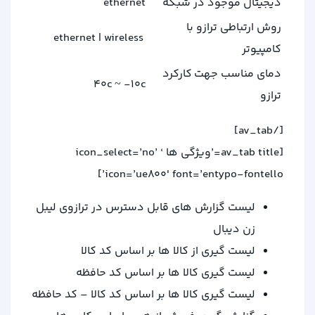
دیجیتال موجود در شبکه
ethernet
روش ارتباطی ترازو با
ethernet | wireless
کامپیوتر
دمای مناسب جهت کارکرد
40c ~ -10c
ترازو
[/av_tab]
[av_tab title=’ویژگی ها ‘ icon_select=’no’
icon=’ue800′ font=’entypo-fontello’]
لیست گزارش های قابل دسترس در ترازوی لیبل
زن دیبال
لیست گیری از کالا ها بر اساس کد کالا
لیست گیری کالا ها بر اساس کد حافظه
لیست گیری کالا ها بر اساس کد کالا – کد حافظه