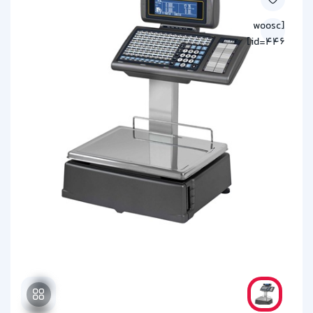
[woosc
id=446]