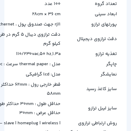
تعداد گروه
100 عدد
ابعاد سینی
28cm × 36 cm
پورتهای ترازو
rj11 جهت صندوق پول ، rs 232 ، ethernet
دقت ترازوی دیجیتال
کیلو گرم
تغذیه ترازو
110/230vac,50 hz,1.3a
چاپگر
مدل : thermal paper سرعت : 100mm/sec
نمایشگر
مدل: lcd گرافیکی
قطر خارجی رول : mm
سایز کاغذ رسید
58mm
سایز لیبل ترازو
حداقل عرض : 30mm
روش ارتباطی ترازوی
– slave | homeplug | wireless |