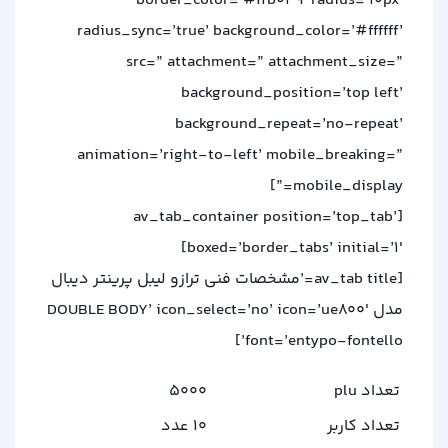
border_color=’#ffb049′ radius=’10px’
radius_sync=’true’ background_color=’#ffffff’
src=” attachment=” attachment_size=”
background_position=’top left’
background_repeat=’no-repeat’
animation=’right-to-left’ mobile_breaking=”
mobile_display=”]
[av_tab_container position=’top_tab’
boxed=’border_tabs’ initial=’1′]
[av_tab title=’مشخصات فنی ترازو ليبل پرينتر ديبال
مدل DOUBLE BODY’ icon_select=’no’ icon=’ue800′
font=’entypo-fontello’]
تعداد plu
5000
تعداد کاربر
10 عدد