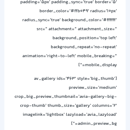
padding=’5px’ padding_sync=’true’ border=’5′
border_color=’#ffb049′ radius=’10px’
radius_sync=’true’ background_color=’#ffffff’
src=” attachment=” attachment_size=”
background_position=’top left’
background_repeat=’no-repeat’
animation=’right-to-left’ mobile_breaking=”
mobile_display=”]
[av_gallery ids=’463′ style=’big_thumb’
preview_size=’medium’
crop_big_preview_thumbnail=’avia-gallery-big-
crop-thumb’ thumb_size=’gallery’ columns=’2′
imagelink=’lightbox’ lazyload=’avia_lazyload’
admin_preview_bg=”]