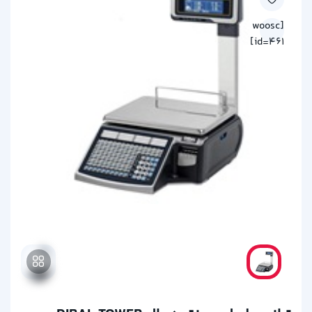
[woosc
id=461]