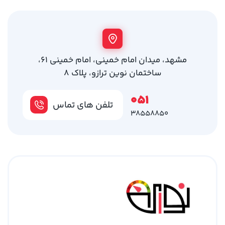
مشهد، میدان امام خمینی، امام خمینی 61،
ساختمان نوین ترازو، پلاک 8
051
تلفن های تماس
38558850