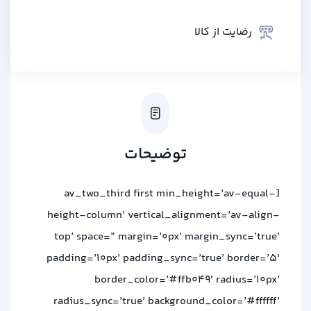
رضایت از کالا
توضیحات
[av_two_third first min_height=’av-equal-
height-column’ vertical_alignment=’av-align-
top’ space=” margin=’0px’ margin_sync=’true’
padding=’10px’ padding_sync=’true’ border=’5′
border_color=’#ffb049′ radius=’10px’
radius_sync=’true’ background_color=’#ffffff’