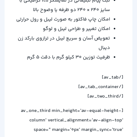
ثبت پیام تبلیغاتی در نمایشگر lcd گرافیکی با
سایز 240 × 240 دو ظرفه یا وضوح بالا
امکان چاپ فاکتور به صورت لیبل و رول حرارتی
امکان تغییر و طراحی لیبل و لوگو
تعویض آسان و سریع لیبل در ترازوی بارکد زن
دیبال
ظرفیت توزین 30 کیلو گرم با دقت 5 گرم
[/av_tab]
[/av_tab_container]
[/av_two_third]
[av_one_third min_height=’av-equal-height-
column’ vertical_alignment=’av-align-top’
space=” margin=’0px’ margin_sync=’true’