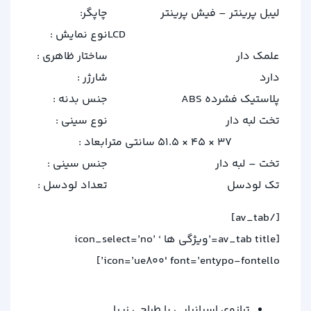
لیبل پرینتر – فیش پرینتر
چاپگر:
LCD
نوع نمایش :
علمک دار
ساختار ظاهری :
دارد
شارژر :
پلاستیک فشرده ABS
جنس بدنه :
تخت لبه دار
نوع سینی :
37 × 45 × 51.5 سانتی متر
ابعاد :
تخت – لبه دار
جنس سینی :
تک لودسل
تعداد لودسل :
[/av_tab]
[av_tab title=’ویژگی ها ‘ icon_select=’no’
icon=’ue800′ font=’entypo-fontello’]
ترازوی اسپانیایی با طراحی زیبا