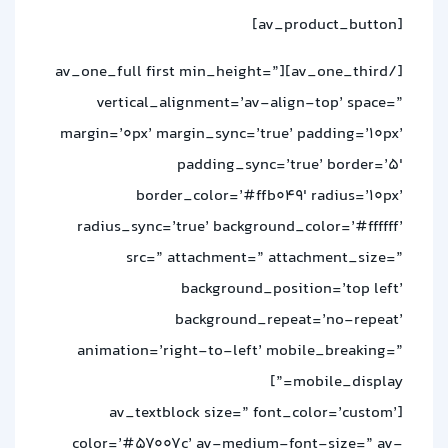
[av_product_button]
[/av_one_third][av_one_full first min_height=”
vertical_alignment=’av-align-top’ space=”
margin=’0px’ margin_sync=’true’ padding=’10px’
padding_sync=’true’ border=’5′
border_color=’#ffb049′ radius=’10px’
radius_sync=’true’ background_color=’#ffffff’
src=” attachment=” attachment_size=”
background_position=’top left’
background_repeat=’no-repeat’
animation=’right-to-left’ mobile_breaking=”
mobile_display=”]
[av_textblock size=” font_color=’custom’
color=’#57007c’ av-medium-font-size=” av-