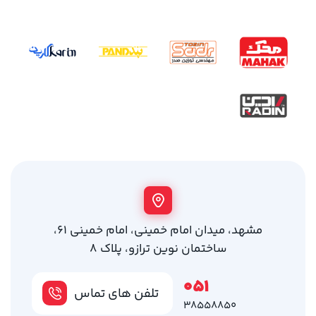
مشهد، میدان امام خمینی، امام خمینی 61،
ساختمان نوین ترازو، پلاک 8
051
تلفن های تماس
38558850