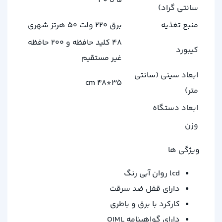
5 تا 40
سانتی گراد)
منبع تغذیه
برق 220 ولت 50 هرتز شهری
48 کلید حافظه و 200 حافظه
کیبورد
غیر مستقیم
ابعاد سینی (سانتی
35*48 cm
متر)
ابعاد دستگاه
وزن
ویژگی ها
lcd روان آبی رنگ
دارای قفل ضد سرقت
کارکرد با برق و باطری
دارای گواهینامه OIML