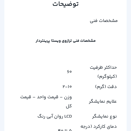
توضیحات
مشخصات فنی
مشخصات فنی ترازوی ویستا پرینتردار
حداکثر ظرفیت
60
(کیلوگرم)
دقت (گرم)
2-10
وزن – قیمت واحد – قیمت
علایم نمایشگر
کل
نوع نمایشگر
LCD روان آبی رنگ
دمای کارکرد (درجه