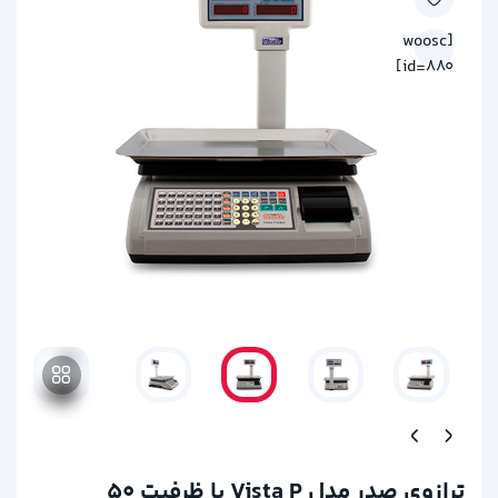
[woosc
id=880]
ترازوی صدر مدل Vista P با ظرفیت 50