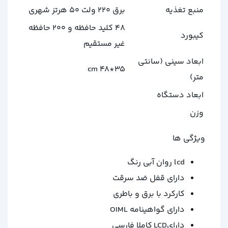
منبع تغذیه
برق 220 ولت 50 هرتز شهری
48 کلید حافظه و 200 حافظه
کیبورد
غیر مستقیم
ابعاد سینی (سانتی
35*48 cm
متر)
ابعاد دستگاه
وزن
ویژگی ها
lcd روان آبی رنگ
دارای قفل ضد سرقت
کارکرد با برق و باطری
دارای گواهینامه OIML
دارایLCD کاملا فارسی