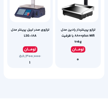
ترازو پرینتردار رادین مدل
ترازوی صدر لیبل پرینتر مدل
۸۸۰۰plus Wifi با ظرفیت
LSG-18A
۷۰kg
تومـ
ــان
تومـ
ــان
۵۸,۳۰۰,۰۰۰
۰
۱