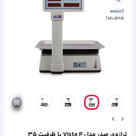
[woosc
id=5105]
ترازوی صدر مدل Vista P با ظرفیت 35