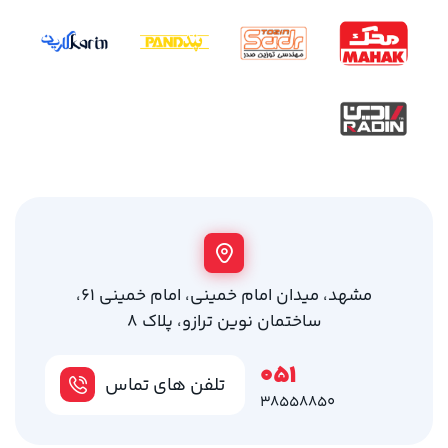
مشهد، میدان امام خمینی، امام خمینی 61،
ساختمان نوین ترازو، پلاک 8
051
تلفن های تماس
38558850