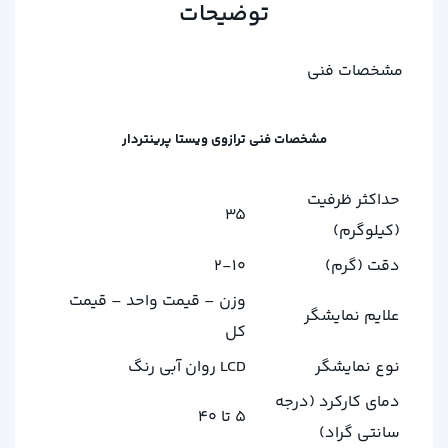
توضیحات
مشخصات فنی
مشخصات فنی ترازوی ویستا پرینتردار
حداکثر ظرفیت
35
(کیلوگرم)
دقت (گرم)
2-10
وزن – قیمت واحد – قیمت
علایم نمایشگر
کل
نوع نمایشگر
LCD روان آبی رنگ
دمای کارکرد (درجه
5 تا 40
سانتی گراد)