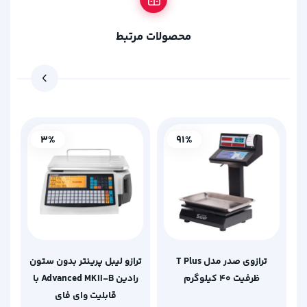
محصولات مرتبط
3%
91%
ترازوی صدر مدل T Plus
ترازو لیبل پرینتر بدون ستون
ظرفیت 40 کیلوگرم
رادین Advanced MKII-B با
قابلیت وای فای