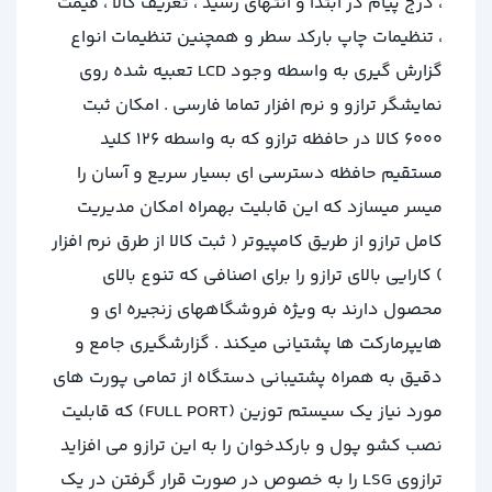
، درج پیام در ابتدا و انتهای رسید ، تعریف کالا ، قیمت
، تنظیمات چاپ بارکد سطر و همچنین تنظیمات انواع
گزارش گیری به واسطه وجود LCD تعبیه شده روی
نمایشگر ترازو و نرم افزار تماما فارسی . امکان ثبت
۶۰۰۰ کالا در حافظه ترازو که به واسطه ۱۲۶ کلید
مستقیم حافظه دسترسی ای بسیار سریع و آسان را
میسر میسازد که این قابلیت بهمراه امکان مدیریت
کامل ترازو از طریق کامپیوتر ( ثبت کالا از طرق نرم افزار
) کارایی بالای ترازو را برای اصنافی که تنوع بالای
محصول دارند به ویژه فروشگاههای زنجیره ای و
هایپرمارکت ها پشتیانی میکند . گزارشگیری جامع و
دقیق به همراه پشتیبانی دستگاه از تمامی پورت های
مورد نیاز یک سیستم توزین (FULL PORT) که قابلیت
نصب کشو پول و بارکدخوان را به این ترازو می افزاید
ترازوی LSG را به خصوص در صورت قرار گرفتن در یک