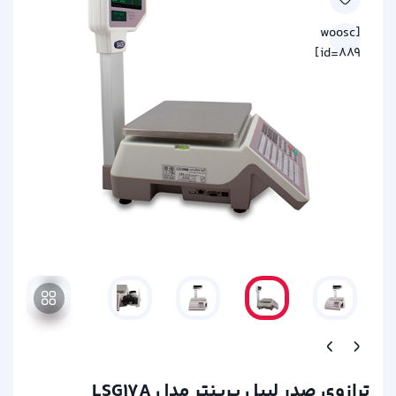
[woosc
id=889]
ترازوی صدر لیبل پرینتر مدل LSG17A