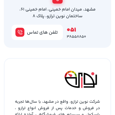
مشهد، میدان امام خمینی، امام خمینی 61،
ساختمان نوین ترازو، پلاک 8
051
تلفن های تماس
38558850
شرکت نوین ترازو، واقع در مشهد، با سال‌ها تجربه
در فروش و خدمات پس از فروش انواع ترازو ،
باسکول و سیستم های فروشگاهی، آماده ارائه