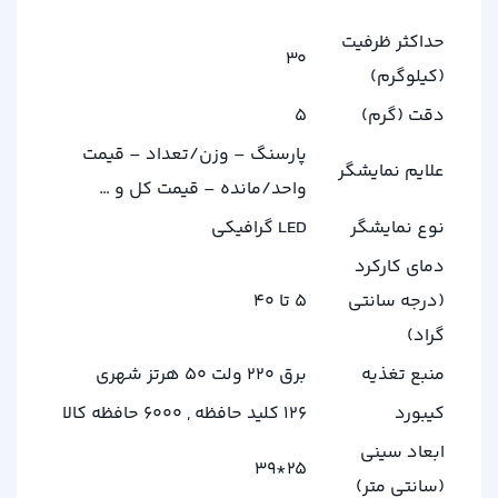
حداکثر ظرفیت
30
(کیلوگرم)
دقت (گرم)
5
پارسنگ – وزن/تعداد – قیمت
علایم نمایشگر
واحد/مانده – قیمت کل و …
نوع نمایشگر
LED گرافیکی
دمای کارکرد
(درجه سانتی
5 تا 40
گراد)
منبع تغذیه
برق 220 ولت 50 هرتز شهری
کیبورد
126 کلید حافظه , 6000 حافظه کالا
ابعاد سینی
25*39
(سانتی متر)