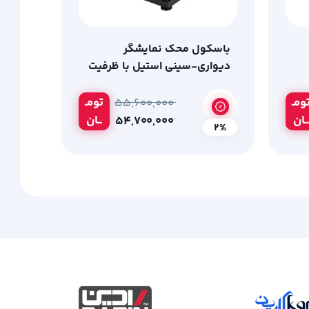
باسکول محک نمایشگر
دیواری-سینی استیل با ظرفیت
500 کیلوگرم
ومـ
تومـ
۵۵,۶۰۰,۰۰۰
ــان
ــان
۵۴,۷۰۰,۰۰۰
2%