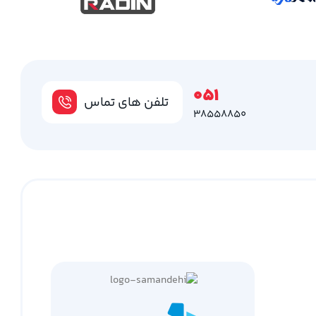
051
تلفن های تماس
38558850