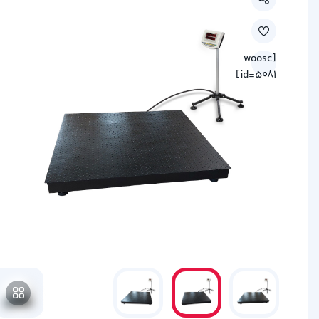
[woosc
id=5081]