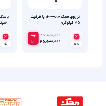
ترازوی محک 16000AP با ظرفیت
باسکو
35 کیلوگرم
-سینی 
ظرفیت 500 کیلو
تومـ
۴۷,۸۰۰,۰۰۰
ــان
۴۵,۵۰۰,۰۰۰
1%
5%