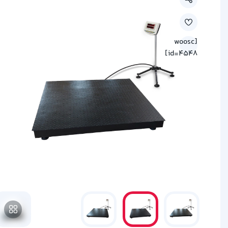
[woosc
id=4548]