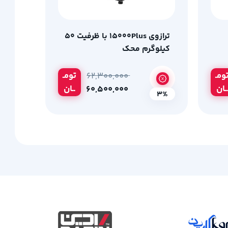
ترازوی 15000Plus با ظرفیت 50
کیلوگرم محک
ومـ
تومـ
۶۲,۳۰۰,۰۰۰
ــان
ــان
۶۰,۵۰۰,۰۰۰
3%