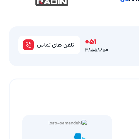
051
تلفن های تماس
38558850