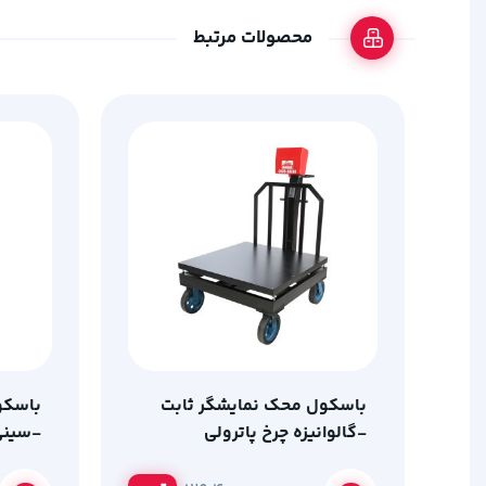
محصولات مرتبط
باسکول محک نمایشگر ثابت
باسکو
-گالوانیزه چرخ پاترولی
-سینی 
(120*120 ) با ظرفیت 2000
ظرفیت 500 کیلو