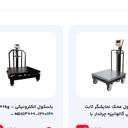
ل محک نمایشگر ثابت
باسکول الکترونیکی 
گالوانیزه چرخدار با
– MDS13000-120*120
گرم