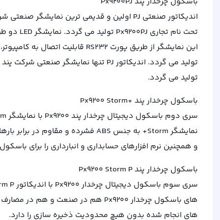
باسکول چرخدار پند Px9200PJ
این نمایشگر از طریق پورت RS232 ق
تولید می گردد.
باسکول چرخدار پند +Px9200 Storm
و همچنین نرم افزارهای حسابداری و انبارداری را برای باسکو
باسکول چرخدار پند Px9200 Storm P
های باسکول چرخدار Px9200 هم در صنع
های انجام شده بدون هیچ محدودیت ذخیره سازی را دارد.