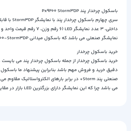
باسکول چرخدار پند Px9200 Storm3DP
نمایشگر صنعتی می باشد که باسکول میدانی Px9200-Storm3DP به بهترین گزینه برای میادین میوه و نره بار جهت گزارش گیری دقیق خرید و فروش خود تبدیل می کند.
خرید باسکول چرخدار
خرید باسکول چرخدار از جمله باسکول چرخدار پند می بایست در
می باشد چرا که این نمایشگر دارای بزرگترین LED بازار در مقایسه با محصولات رقیب می باشد.