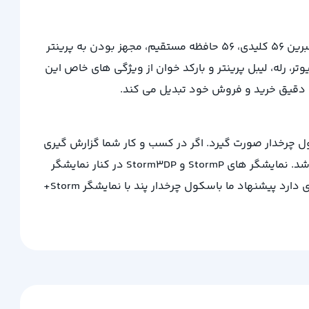
سری چهارم باسکول چرخدار پند با نمایشگر Storm3DP با قابلیت های منحصر بفرد ترازوهای فروشگاهی تولید می گردد. کیبرد ممبرین 56 کلیدی، 56 حافظه مستقیم، مجهز بودن به پرینتر
ای بانکی (کارتخوان)، کامپیوتر، رله، لیبل پرینتر و بارکد خوان از ویژگی های خاص این
کول چرخدار صورت گیرد. اگر در کسب و کار شما گزارش گیری
دقیق خرید و فروش مهم باشد بنابراین پیشنهاد ما باسکول چرخدار Px9200 StormP و باسکول چرخدار Px9200 Storm3DP می باشد. نمایشگر های StormP و Storm3DP در کنار نمایشگر
صنعتی پند Storm+ در برابر بارهای الکترواستاتیک مقاوم می باشند. اگر محیط صنعتی شما آلودگی های محیطی و گرد و غبار زیادی دارد پیشنهاد ما باسکول چرخدار پند با نمایشگر Storm+