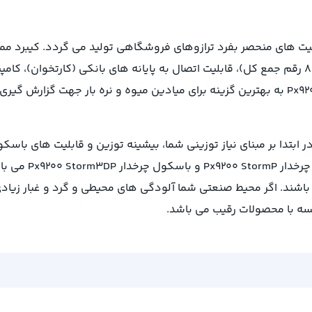
داخلی، 3 عدد نمایشگر LED (6 رقم وزن، 7 رقم قیمت واحد و 8 رقم جمع کل)، قابلیت اتصال به پایانه ه
 ابتدا بر مبنای نیاز توزینی شما، بیشینه توزین و قابلیت های باس