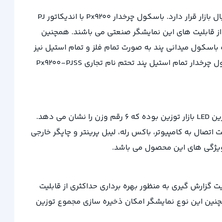
اندیکاتور صنعتی PJ اولین و قدیمی ترین نمایشگر صنعتی شرکت صنایع پند بوده که نمونه های 30 ساله ان همچنان مورد استقبال بازار قرار دارد. باسکول چرخدار Px9200 با اندیکاتور PJ
یبرد 8 ممبرین 8 کلیدی، قابلیت قطعه شمار و پارسنگ از قابلیت های این نمایشگر صنعتی می باشند. همچنین
را دارد. بعلاوه باسکول میدانی پند به صورت تمام فلز و تمام استیل نیز
تولید می گردد. اندیکاتور PJ تنها نمایشگر صنعتی شرکت پند می باشد که به صورت تمام فلز و تمام استیل تولید می گردد. باسکول چرخدار تمام استیل پند تحتم نام تجاری Px9200-PJSS
سری دوم باسکول دیجیتال چرخدار پند Px9200 با نمایشگر Storm + (استورم پلاس). این اندیکاتور صنعتی شرکت پند دارای بزرگترین LED بازار توزین بوده که 6 رقم وزن را نشان می دهد.
به جنس ABS فشرده و مقاوم در برابر بارهای الکترواستاتیک می باشد. این نمایشگر از طریق پورت RS232 قابلیت اتصال به کامپیوتر، باکس رله، لیبل پرینتر و چاپگر خارجی
ر ویژگی های این محصول می باشد.
صنعتی به پرینتر داخلی قابلیت گزارش گیری به منظور بهره برداری حداکثری از قابلیت
 دارد. همچنین این نوع نمایشگر امکان ذخیره سازی مجموع توزین