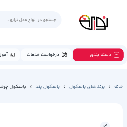
دسته بندی
درخواست خدمات
آموز
خانه
برند های باسکول
باسکول پند
باسکول چرخدار پند 