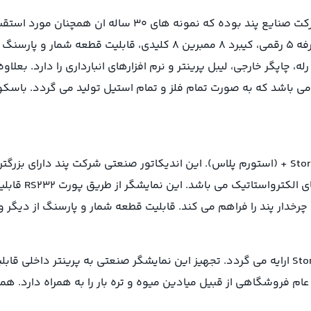
تحت نام تجاری Px9200PJ تولید می گردد. نمایشگر LED دو طرفه 5 رقمی، ک
ابلیت اتصال به کامپیوتر، رله، چاپگر خارجی، لیبل پرینتر و نرم افزارهای انبارداری 
نمایشگر Storm+ 
ل چرخدار پند را فراهم می کند. قابلیت قطعه شمار و پارسنگ از دیگ
سری سوم باسکول دیجیتال چرخدار Px9200 با اندیکاتور Storm P ارایه می گردد. تجهیز این نمایشگر 
ت و هم در مصارف عام فروشگاهی از قبیل میادین میوه و تره بار را به همراه