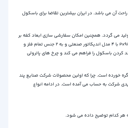
حت آن می باشد. در ایران بیشترین تقاضا برای باسکول
در ظرفیت های 500 کیلوگرم، 700 کیلوگرم و 1 تن با ابعاد 75 * 75 و 120 * 120 و دقت های 100 و 200 گرم تولید می گردد. همچنین امکان سفارشی سازی ابعاد کفه بر
مبنای نیاز مشتری نیز وجود دارد. باسکول چرخدار پند همچون باسکول ثابت Px9000، باسکول رولیک Px9100 و باسکول کفی Px9800 با 4 مدل اندیکاتور صنعتی و به 2 جنس تمام فلز و
 کردن باسکول را فراهم می کند و چرخ های پاترولی
گره خورده است. چرا که اولین محصولات شرکت صنایع پند
یدی شرکت به حساب می آمده است. در ادامه انواع