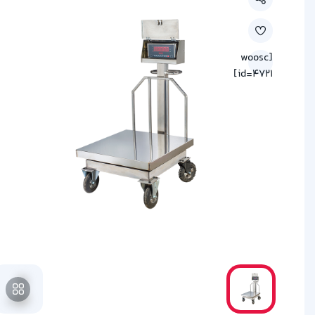
[woosc
id=4721]