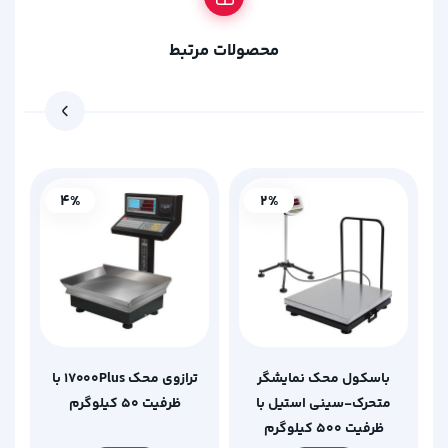
محصولات مرتبط
4%
2%
باسکول محک نمایشگر
ترازوی محک 17000Plus با
متحرک-سینی استیل با
ظرفیت 50 کیلوگرم
ظرفیت 500 کیلوگرم