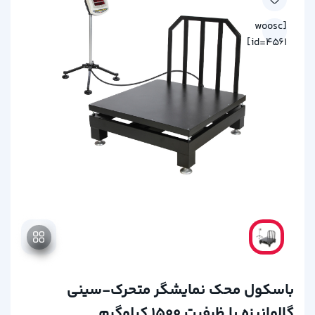
[woosc
id=4561]
باسکول محک نمایشگر متحرک-سینی
گالوانیزه با ظرفیت 1500 کیلوگرم