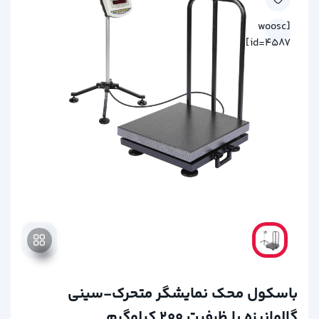
[woosc
id=4587]
باسکول محک نمایشگر متحرک-سینی
گالوانیزه با ظرفیت 200 کیلوگرم