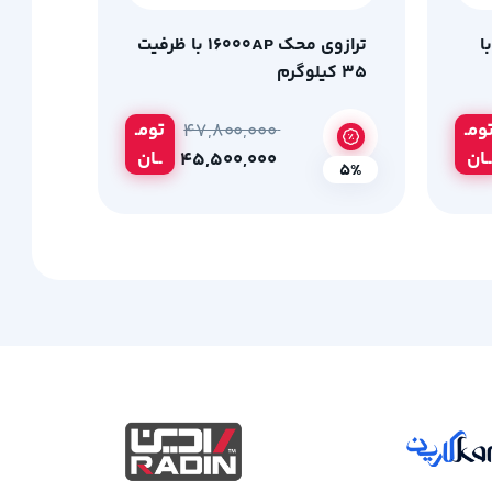
ا
ترازوی محک 16000AP با ظرفیت
35 کیلوگرم
ومـ
تومـ
۴۷,۸۰۰,۰۰۰
ــان
ــان
۴۵,۵۰۰,۰۰۰
5%