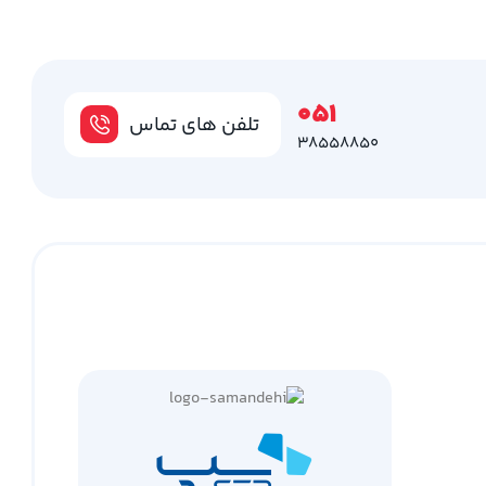
051
تلفن های تماس
38558850