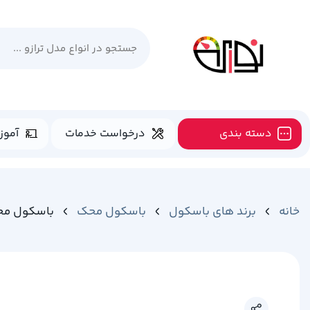
دسته بندی
درخواست خدمات
آموز
خانه
برند های باسکول
باسکول محک
باسکول محک ن