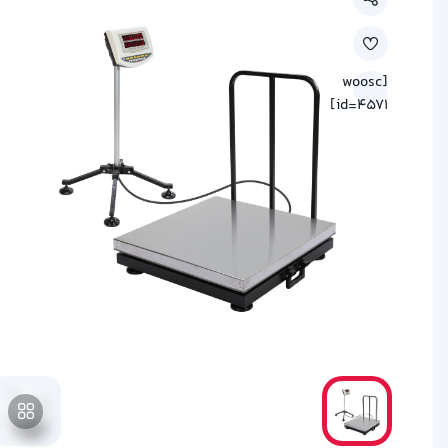
[woosc
id=4571]