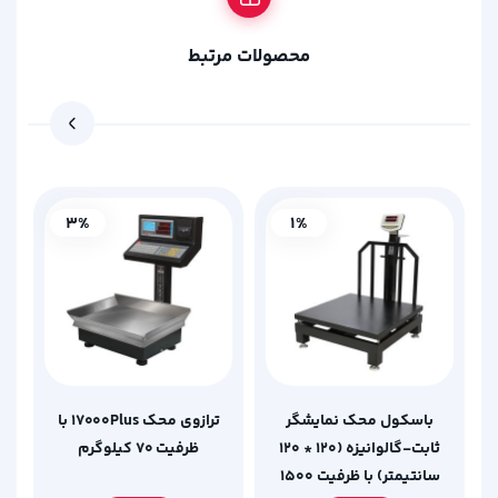
محصولات مرتبط
3%
1%
باسکول محک نمایشگر
ترازوی محک 17000Plus با
ثابت-گالوانیزه (120 * 120
ظرفیت 70 کیلوگرم
سانتیمتر) با ظرفیت 1500