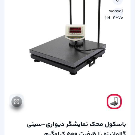
[woosc
id=4570]
باسکول محک نمایشگر دیواری-سینی
گالوانیزه با ظرفیت 500 کیلوگرم